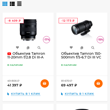
-8 409
-12 173
₽
₽
-17%
-15%
Объектив Tamron
Объектив Tamron 150-
500mm f/5-6.7 Di III VC
11-20mm f/2.8 Di III-A
VXD Sony E, черный
RXD Sony E, черный
В НАЛИЧИИ
В НАЛИЧИИ
49 806
₽
81 670
₽
41 397
₽
69 497
₽
КУПИТЬ В 1 КЛИК
КУПИТЬ В 1 КЛИК