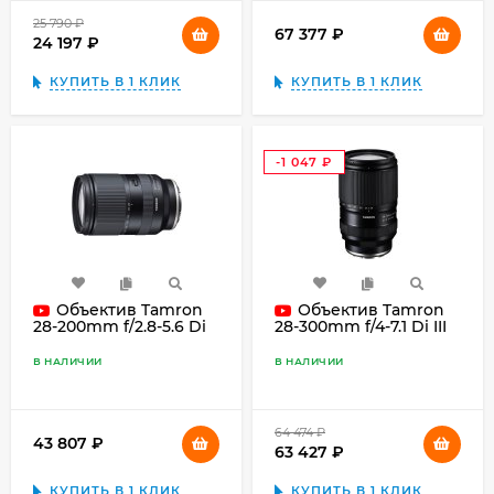
25 790
₽
67 377
₽
24 197
₽
КУПИТЬ В 1 КЛИК
КУПИТЬ В 1 КЛИК
-1 047
₽
Объектив Tamron
Объектив Tamron
28-200mm f/2.8-5.6 Di
28-300mm f/4-7.1 Di III
III RXD Sony E, чёрный
VC VXD for Sony E
В НАЛИЧИИ
В НАЛИЧИИ
64 474
₽
43 807
₽
63 427
₽
КУПИТЬ В 1 КЛИК
КУПИТЬ В 1 КЛИК