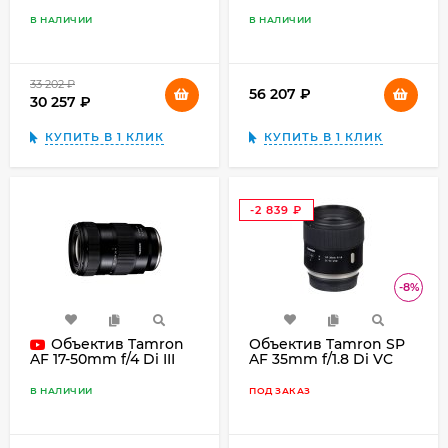
RXD Sony E, чёрный
VXD for Sony E-mount,
чёрный
В НАЛИЧИИ
В НАЛИЧИИ
33 202
₽
56 207
₽
30 257
₽
КУПИТЬ В 1 КЛИК
КУПИТЬ В 1 КЛИК
-2 839
₽
-8%
Объектив Tamron
Объектив Tamron SP
AF 35mm f/1.8 Di VC
AF 17-50mm f/4 Di III
USD Sony A-mount,
VXD Sony E, чёрный
чёрный
В НАЛИЧИИ
ПОД ЗАКАЗ