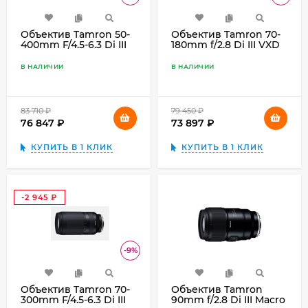
Объектив Tamron 50-
Объектив Tamron 70-
400mm F/4.5-6.3 Di III
180mm f/2.8 Di III VXD
VC VXD Sony E,
G2 Sony E, чёрный
чёрный
В НАЛИЧИИ
В НАЛИЧИИ
83 710
₽
79 450
₽
76 847
₽
73 897
₽
КУПИТЬ В 1 КЛИК
КУПИТЬ В 1 КЛИК
-2 945
₽
-9%
Объектив Tamron 70-
Объектив Tamron
300mm F/4.5-6.3 Di III
90mm f/2.8 Di III Macro