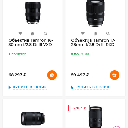
Объектив Tamron 16-
Объектив Tamron 17-
30mm f/2.8 Di III VXD
28mm f/2.8 Di III RXD
G2 for Sony E-mount,
Sony E, чёрный
чёрный
В НАЛИЧИИ
В НАЛИЧИИ
68 297
₽
59 497
₽
КУПИТЬ В 1 КЛИК
КУПИТЬ В 1 КЛИК
-3 963
₽