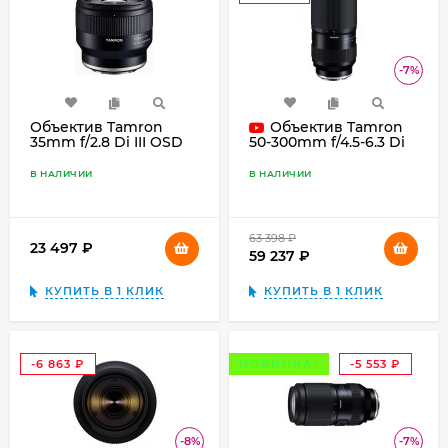
₽
-7%
Объектив Tamron
Объектив Tamron
35mm f/2.8 Di III OSD
50-300mm f/4.5-6.3 Di
M 1:2 for Sony E,
III VC VXD for Sony E,
чёрный
чёрный
В НАЛИЧИИ
В НАЛИЧИИ
63 398
₽
23 497
₽
59 237
₽
КУПИТЬ В 1 КЛИК
КУПИТЬ В 1 КЛИК
-6 863
НОВИНКА!
-5 553
₽
₽
-8%
-7%