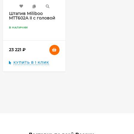
Штатив Miliboo
MTT602A II с головой
MYT802 II, чёрный
В НАЛИЧИИ
23 221
₽
КУПИТЬ В 1 КЛИК