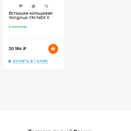
Вспышка кольцевая
Yongnuo YN-14EX II
Macro для Sony
В НАЛИЧИИ
20 184
₽
КУПИТЬ В 1 КЛИК