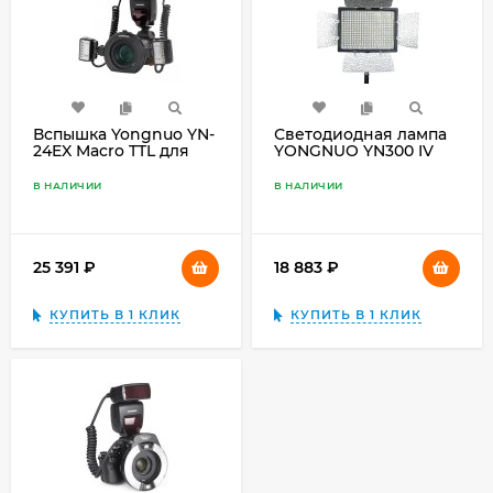
Вспышка Yongnuo YN-
Светодиодная лампа
24EX Macro TTL для
YONGNUO YN300 IV
Sony
LED RGB (3200K-
5500K)
В НАЛИЧИИ
В НАЛИЧИИ
25 391
₽
18 883
₽
КУПИТЬ В 1 КЛИК
КУПИТЬ В 1 КЛИК