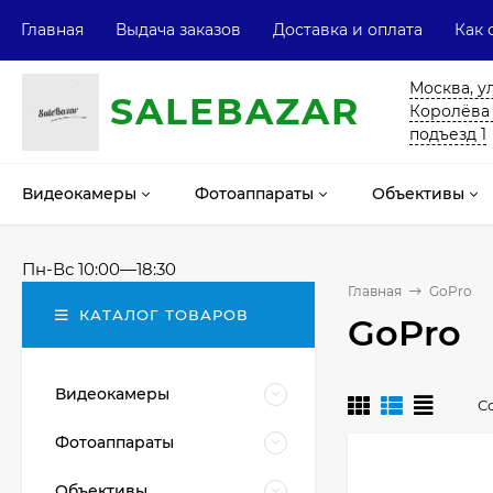
Главная
Выдача заказов
Доставка и оплата
Как 
Москва, у
SALE
ВAZAR
Королёва 13
подъезд 1
Видеокамеры
Фотоаппараты
Объективы
Пн-Вс 10:00—18:30
Главная
GoPro
КАТАЛОГ ТОВАРОВ
GoPro
Видеокамеры
С
Фотоаппараты
Объективы