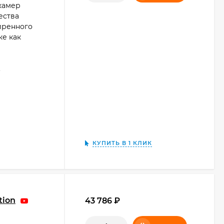
камер
ества
иренного
ке как
.
КУПИТЬ В 1 КЛИК
tion
43 786
₽