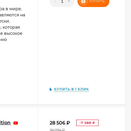
-
+
КУПИТЬ
ра в мире.
вляются на
ески.
, которая
ее высокое
нно
КУПИТЬ В 1 КЛИК
tion
28 506
₽
-7 588
₽
36 094
₽