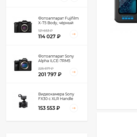
Фотоаппарат Fujifilm
X-T5 Body, чёрный
121 653
₽
114 027
₽
Фотоаппарат Sony
Alpha ILCE-7RM5
Body, черный
225 577
₽
201 797
₽
Видеокамера Sony
FX30 c XLR Handle
Unit Black
153 553
₽
Видеокамера Sony
FX3A body (ILME-