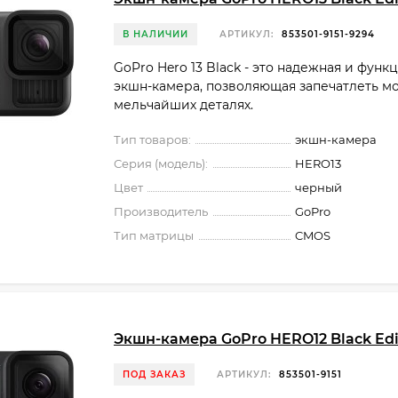
В НАЛИЧИИ
АРТИКУЛ:
853501-9151-9294
GoPro Hero 13 Black - это надежная и функ
экшн-камера, позволяющая запечатлеть м
мельчайших деталях.
Тип товаров:
экшн-камера
Серия (модель):
HERO13
Цвет
черный
Производитель
GoPro
Тип матрицы
CMOS
Экшн-камера GoPro HERO12 Black Edi
ПОД ЗАКАЗ
АРТИКУЛ:
853501-9151