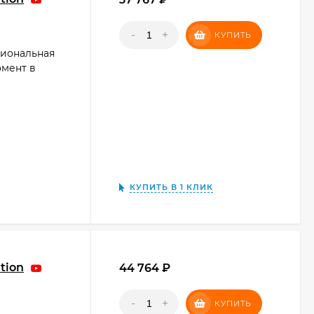
-
+
КУПИТЬ
циональная
омент в
КУПИТЬ В 1 КЛИК
tion
44 764
₽
-
+
КУПИТЬ