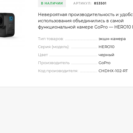
В НАЛИЧИИ
АРТИКУЛ:
853501
Невероятная производительность и удобс
использования объединились в самой
функциональной камере GoPro — HERO10 B
Тип товаров:
экшн-камера
Серия (модель):
HERO10
Цвет
черный
Производитель
GoPro
Код производителя:
CHDHX-102-RT