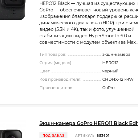
HERO12 Black — лучшая из существующих 
GoPro — обеспечивает новый уровень кач
изображения благодаря поддержке расш
динамического диапазона (HDR) при съем
видео (5.3K и 4K), так и фото, улучшенной
стабилизации видео HyperSmooth 6.0 и
совместимости с модулем объектива Max..
Тип товаров:
экшн-камера
Серия (модель):
HERO12
Цвет
черный
Код производителя:
CHDHX-121-RW
Производитель
GoPro
Экшн-камера GoPro HERO11 Black Edi
ПОД ЗАКАЗ
АРТИКУЛ:
853601