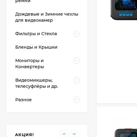
ремни
Дождевые и Зимние чехлы
для видеокамер
Фильтры и Стекла
Видеокамера Canon
XA70, чёрный
Бленды и Крышки
200 392
₽
Мониторы и
Конвертеры
Фотоаппарат Canon
Видеомикшеры,
PowerShot G7X Mark
телесуфлёры и др.
III, серебристый
107 607
₽
Разное
Фотоаппарат Canon
PowerShot G7X III
30TH EDITION
119 897
₽
АКЦИЯ!