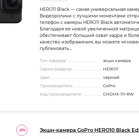
HERO11 Black — самая универсальная каме
Видеоролики с лучшими моментами отпра
телефон с камеры HERO11 Black автоматич
Благодаря ее новой увеличенной матрице
обеспечивает больший охват кадра и бол
качество изображения, вы можете мгнове
публиковать...
Тип товаров:
экшн камера
Серия (модель):
HERO11
Цвет
черный
Производитель
GoPro
Код производителя:
CHDHX-111-RW
Экшн-камера GoPro HERO10 Black Edi
-21%