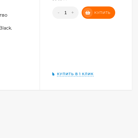
-
+
КУПИТЬ
тво
lack.
КУПИТЬ В 1 КЛИК