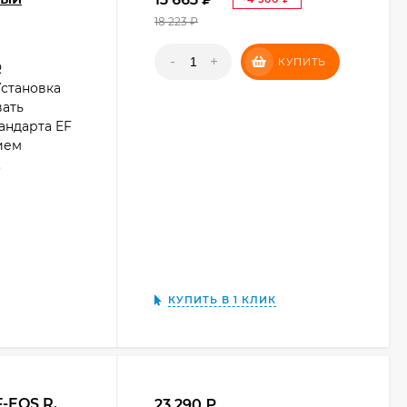
₽
18 223
₽
-
+
КУПИТЬ
R
Установка
вать
андарта EF
ием
.
КУПИТЬ В 1 КЛИК
-EOS R,
23 290
₽