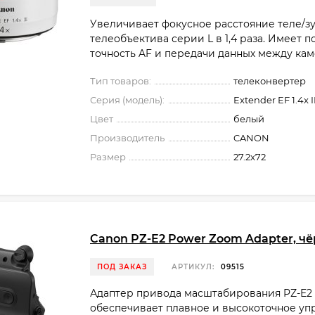
Увеличивает фокусное расстояние теле/з
телеобъектива серии L в 1,4 раза. Имеет
точность AF и передачи данных между кам
Тип товаров:
телеконвертер
Серия (модель):
Extender EF 1.4x II
Цвет
белый
Производитель
CANON
Размер
27.2x72
Canon PZ-E2 Power Zoom Adapter, ч
ПОД ЗАКАЗ
АРТИКУЛ:
09515
Адаптер привода масштабирования PZ-E2
обеспечивает плавное и высокоточное уп