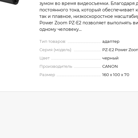
зумом во время видеосъемки. Благодаря 
постоянного тока, который обеспечивает к
так и плавное, низкоскоростное масштаби
Power Zoom PZ-E2 позволяет выполнять в
одному человеку...
Тип товаров:
адаптер
Серия (модель):
PZ-E2 Power Zoo
Цвет
черный
Производитель
CANON
Размер
160 х 100 х 70