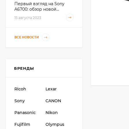
Первый взгляд на Sony
A6700: обзор новой...
Видеокамера Canon
15 августа 2023
XA70, чёрный
207 436
₽
ВСЕ НОВОСТИ
Фотоаппарат Canon
PowerShot G7X Mark
III, серебристый
111 397
₽
БРЕНДЫ
Фотоаппарат Canon
Ricoh
Lexar
PowerShot G7X III
30TH EDITION
112 997
₽
Sony
CANON
Panasonic
Nikon
Фотоаппарат Fujifilm
Fujifilm
Olympus
X-T5 Body, чёрный