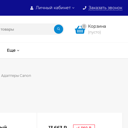
Личный кабинет
Заказать звонок
Корзина
0
(пусто)
Еще
Адаптеры Canon
ный
13 663
₽
-4 560