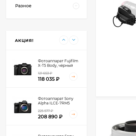
Разное
Фотоаппарат Canon
PowerShot G7X III
30TH EDITION
112 997
₽
АКЦИЯ!
Фотоаппарат Fujifilm
X-T5 Body, чёрный
121 653
₽
118 035
₽
Фотоаппарат Sony
Alpha ILCE-7RM5
Body, черный
225 577
₽
208 890
₽