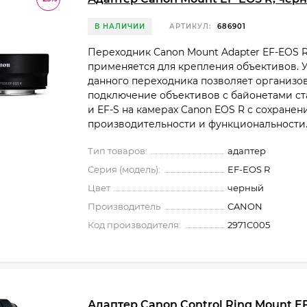
В НАЛИЧИИ
АРТИКУЛ:
686901
Переходник Canon Mount Adapter EF-EOS 
применяется для крепления объективов. 
данного переходника позволяет организо
подключение объективов с байонетами ст
и EF-S на камерах Canon EOS R с сохранен
производительности и функциональности
Тип товаров:
адаптер
Серия (модель):
EF-EOS R
Цвет
черный
Производитель
CANON
Код производителя:
2971C005
Адаптер Canon Control Ring Mount EF