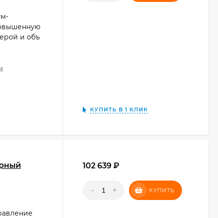
ум-
 повышенную
ерой и объ
I
КУПИТЬ В 1 КЛИК
ёрный
102 639
₽
-
+
КУПИТЬ
равление