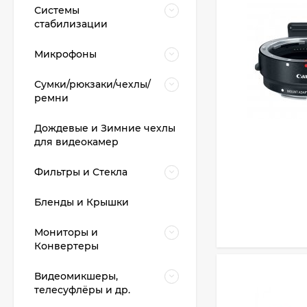
Системы
стабилизации
Микрофоны
Сумки/рюкзаки/чехлы/
ремни
Дождевые и Зимние чехлы
для видеокамер
Фильтры и Стекла
Видеокамера Canon
XA70, чёрный
Бленды и Крышки
207 436
₽
Мониторы и
Конвертеры
Фотоаппарат Canon
Видеомикшеры,
PowerShot G7X Mark
телесуфлёры и др.
III, серебристый
111 397
₽