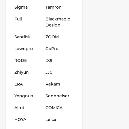
121 653
₽
Sigma
Tamron
118 035
₽
Fuji
Blackmagic
Design
Фотоаппарат Sony
Alpha ILCE-7RM5
Sandisk
Body, черный
ZOOM
225 577
₽
208 890
₽
Lowepro
GoPro
RODE
DJI
Видеокамера Sony
FX30 c XLR Handle
Zhiyun
JJC
Unit Black
158 951
₽
ERA
Rekam
Yongnuo
Sennheiser
Almi
COMICA
HOYA
Leica