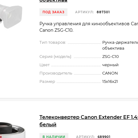
ПОД ЗАКАЗ
АРТИКУЛ:
887301
Ручка управления для кинообъективов Can
Canon ZSG-C10.
Тип товаров:
Ручка-держатель
объектива
Серия (модель):
ZSG-C10
Цвет
черный
Производитель
CANON
Размер
15x16x21
Телеконвертер Canon Extender EF 1.4x 
белый
В НАЛИЧИИ
АРТИКУЛ:
689901