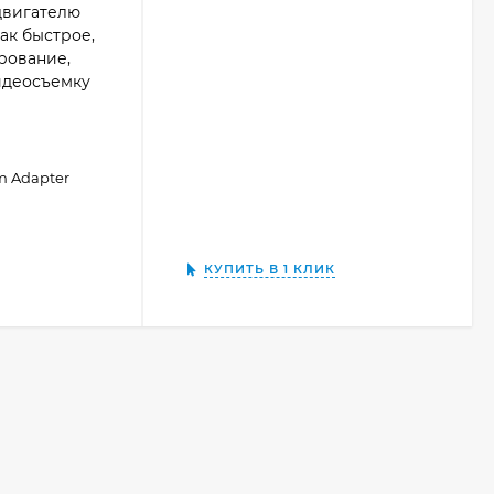
двигателю
ак быстрое,
рование,
идеосъемку
m Adapter
КУПИТЬ В 1 КЛИК