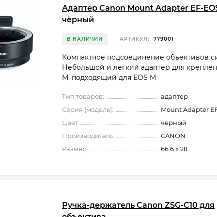
Адаптер Canon Mount Adapter EF-EO
чёрный
В НАЛИЧИИ
АРТИКУЛ:
779001
Компактное подсоединение объективов с
Небольшой и легкий адаптер для креплен
M, подходящий для EOS M
Тип товаров:
адаптер
Серия (модель):
Mount Adapter E
Цвет
черный
Производитель
CANON
Размер
66.6 х 28
Ручка-держатель Canon ZSG-C10 для
объектива