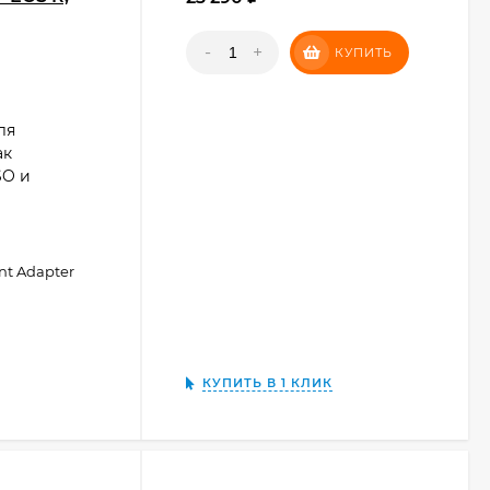
-
+
КУПИТЬ
ля
ак
SO и
nt Adapter
КУПИТЬ В 1 КЛИК