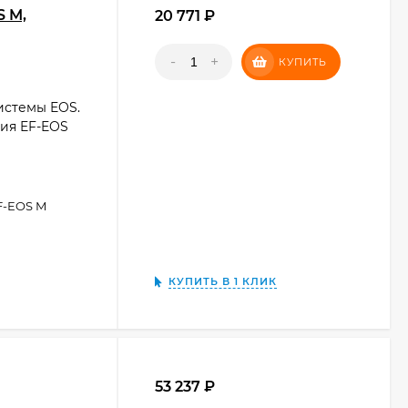
S M,
20 771
₽
-
+
КУПИТЬ
истемы EOS.
ия EF-EOS
F-EOS M
КУПИТЬ В 1 КЛИК
53 237
₽