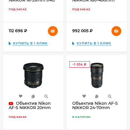
ED VR, чёрный
f/4E TC1.4 FL ED VR,
чёрный
ПОД ЗАКАЗ
ПОД ЗАКАЗ
112 696
₽
992 005
₽
КУПИТЬ В 1 КЛИК
КУПИТЬ В 1 КЛИК
-1 014
₽
Объектив Nikon
Объектив Nikon AF-S
NIKKOR 24-70mm
AF-S NIKKOR 20mm
f/2.8E ED VR, чёрный
f/1.8G ED, чёрный
ПОД ЗАКАЗ
В НАЛИЧИИ