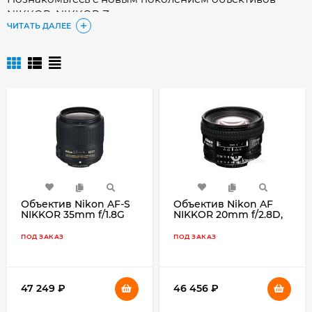
NIKKOR, NIKKOR Z, созданных для реализации всех
ЧИТАТЬ ДАЛЕЕ
возможностей революционного байонета Z.
Идеально подходят для корпусов беззеркальных
фотокамер серии Z. Легендарные оптические
характеристики, согласованность параметров,
эстетика и стабильность работы механики открывают
новые просторы для творчества.
Объектив Nikon AF-S
Объектив Nikon AF
NIKKOR 35mm f/1.8G
NIKKOR 20mm f/2.8D,
ED, чёрный
чёрный
ПОД ЗАКАЗ
ПОД ЗАКАЗ
47 249
₽
46 456
₽