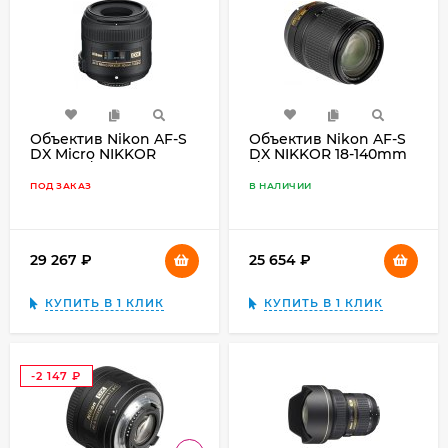
Объектив Nikon AF-S
Объектив Nikon AF-S
DX Micro NIKKOR
DX NIKKOR 18-140mm
40mm f/2.8G, чёрный
f/3.5-5.6G ED VR,
чёрный
ПОД ЗАКАЗ
В НАЛИЧИИ
29 267
₽
25 654
₽
КУПИТЬ В 1 КЛИК
КУПИТЬ В 1 КЛИК
-2 147
₽