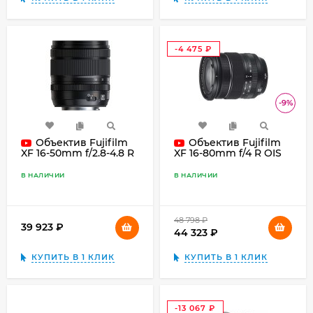
-4 475
₽
-9%
Объектив Fujifilm
Объектив Fujifilm
XF 16-50mm f/2.8-4.8 R
XF 16-80mm f/4 R OIS
LM WR, чёрный
WR, чёрный
В НАЛИЧИИ
В НАЛИЧИИ
48 798
₽
39 923
₽
44 323
₽
КУПИТЬ В 1 КЛИК
КУПИТЬ В 1 КЛИК
-13 067