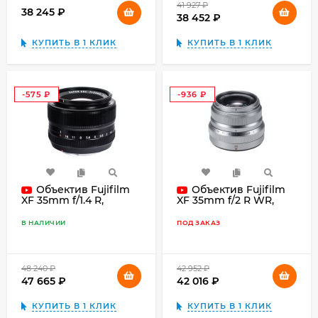
41 927
₽
38 245
₽
38 452
₽
КУПИТЬ В 1 КЛИК
КУПИТЬ В 1 КЛИК
-575
-936
₽
₽
Объектив Fujifilm
Объектив Fujifilm
XF 35mm f/1.4 R,
XF 35mm f/2 R WR,
чёрный
серебристый
В НАЛИЧИИ
ПОД ЗАКАЗ
48 240
₽
42 952
₽
47 665
₽
42 016
₽
КУПИТЬ В 1 КЛИК
КУПИТЬ В 1 КЛИК