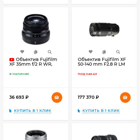
Объектив Fujifilm
Объектив Fujifilm XF
50-140 mm F2.8 R LM
XF 35mm f/2 R WR,
OIS WR, чёрный
чёрный
В НАЛИЧИИ
ПОД ЗАКАЗ
36 693
₽
177 370
₽
КУПИТЬ В 1 КЛИК
КУПИТЬ В 1 КЛИК