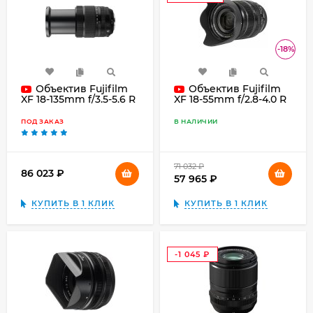
₽
-18%
Объектив Fujifilm
Объектив Fujifilm
XF 18-135mm f/3.5-5.6 R
XF 18-55mm f/2.8-4.0 R
LM OIS WR, чёрный
LM OIS, чёрный
ПОД ЗАКАЗ
В НАЛИЧИИ
71 032
₽
86 023
₽
57 965
₽
КУПИТЬ В 1 КЛИК
КУПИТЬ В 1 КЛИК
-1 045
₽