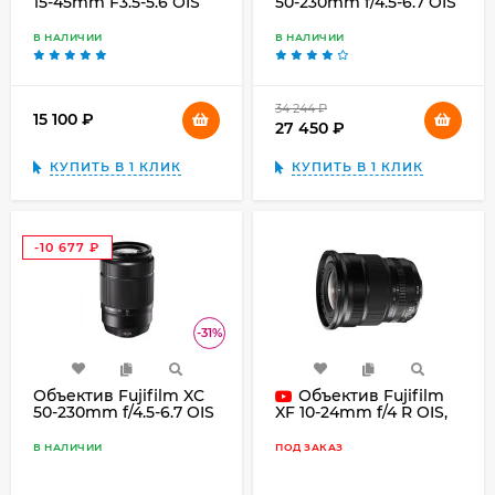
15-45mm F3.5-5.6 OIS
50-230mm f/4.5-6.7 OIS
PZ, чёрный
II, серебристый
В НАЛИЧИИ
В НАЛИЧИИ
34 244
₽
15 100
₽
27 450
₽
КУПИТЬ В 1 КЛИК
КУПИТЬ В 1 КЛИК
-10 677
₽
-31%
Объектив Fujifilm XC
Объектив Fujifilm
50-230mm f/4.5-6.7 OIS
XF 10-24mm f/4 R OIS,
II, чёрный
чёрный
В НАЛИЧИИ
ПОД ЗАКАЗ