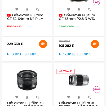
-22%
Объектив Fujifilm
Объектив Fujifilm
GF 32-64mm f/4 R LM
GF 63mm f/2.8 R WR,
WR, чёрный
чёрный
ПОД ЗАКАЗ
В НАЛИЧИИ
135 223
₽
229 338
₽
105 282
₽
КУПИТЬ В 1 КЛИК
КУПИТЬ В 1 КЛИК
-6 794
₽
-20%
Объектив Fujifilm XC
Объектив Fujifilm XC