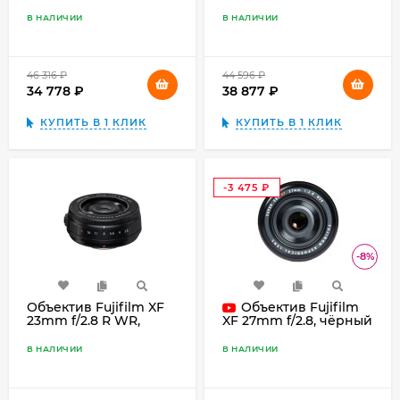
серебристый
В НАЛИЧИИ
В НАЛИЧИИ
46 316
₽
44 596
₽
34 778
₽
38 877
₽
КУПИТЬ В 1 КЛИК
КУПИТЬ В 1 КЛИК
-3 475
₽
-8%
Объектив Fujifilm XF
Объектив Fujifilm
23mm f/2.8 R WR,
XF 27mm f/2.8, чёрный
чёрный
В НАЛИЧИИ
В НАЛИЧИИ