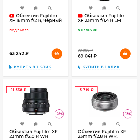
Объектив Fujifilm
Объектив Fujifilm
XF 18mm f/2 R, чёрный
XF 23mm f/1.4 R LM
WR, чёрный
ПОД ЗАКАЗ
В НАЛИЧИИ
70 086
₽
63 242
₽
69 041
₽
КУПИТЬ В 1 КЛИК
КУПИТЬ В 1 КЛИК
-11 538
-5 719
₽
₽
-25%
-13%
Объектив Fujifilm XF
Объектив Fujifilm XF
23mm f/2.0 R WR
23mm f/2.8 R WR,