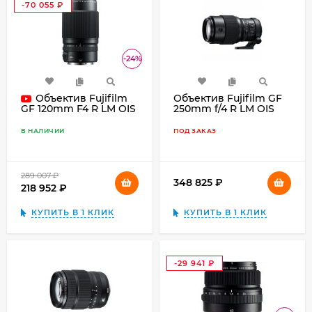
-70 055
₽
-24%
Объектив Fujifilm
Объектив Fujifilm GF
250mm f/4 R LM OIS
GF 120mm F4 R LM OIS
WR, чёрный
WR Macro, чёрный
В НАЛИЧИИ
ПОД ЗАКАЗ
289 007
₽
348 825
₽
218 952
₽
КУПИТЬ В 1 КЛИК
КУПИТЬ В 1 КЛИК
-29 941
₽