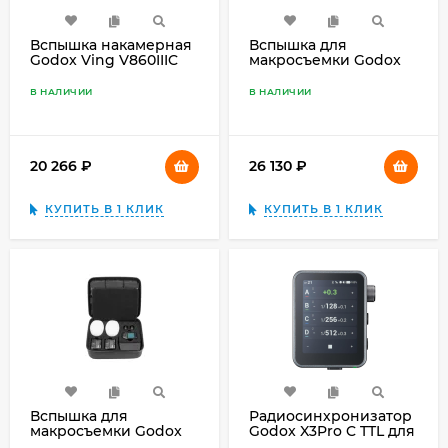
Вспышка накамерная
Вспышка для
Godox Ving V860IIIC
макросъемки Godox
TTL для Canon
MF-R76S+ TTL для
Sony
В НАЛИЧИИ
В НАЛИЧИИ
20 266
₽
26 130
₽
КУПИТЬ В 1 КЛИК
КУПИТЬ В 1 КЛИК
Вспышка для
Радиосинхронизатор
макросъемки Godox
Godox X3Pro C TTL для
MF12-DK1 для Sony
Canon