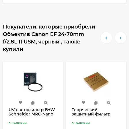
Покупатели, которые приобрели
Объектив Canon EF 24-70mm
f/2.8L II USM, чёрный , также
купили
UV-светофильтр B+W
Творческий
Schneider MRC-Nano
защитный фильтр
XS-PRO 82mm
Vitacon SKYLIGHT I A
82mm
В НАЛИЧИИ
В НАЛИЧИИ