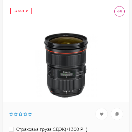
-3 501
-3%
₽
Страховка груза СДЭК(+
1 300
₽
)