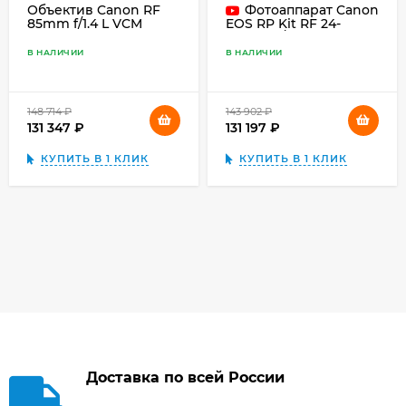
Объектив Canon RF
Фотоаппарат Canon
85mm f/1.4 L VCM
EOS RP Kit RF 24-
105mm f/4.0 L IS USM
В НАЛИЧИИ
В НАЛИЧИИ
148 714
₽
143 902
₽
131 347
₽
131 197
₽
КУПИТЬ В 1 КЛИК
КУПИТЬ В 1 КЛИК
Доставка по всей России