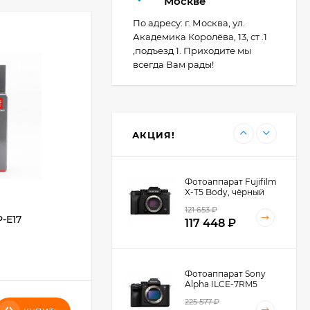
Москве
PowerShot G7X Mark
III, серебристый
По адресу: г. Москва, ул.
110 835
₽
Академика Королёва, 13, ст .1
,подъезд 1. Приходите мы
всегда Вам рады!
Фотоаппарат Canon
PowerShot G7X III
30TH EDITION
123 494
₽
АКЦИЯ!
Фотоаппарат Fujifilm
X-T5 Body, чёрный
121 653
₽
-E17
UV-светофильтр B+W Schneider
117 448
₽
MRC-Nano XS-PRO 67mm
В НАЛИЧИИ
Фотоаппарат Sony
Alpha ILCE-7RM5
Body, черный
225 577
₽