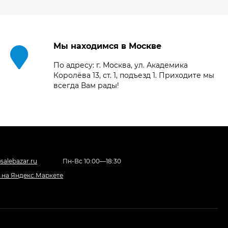
30TH EDITION
123 494
₽
Мы находимся в Москве
Фотоаппарат Fujifilm
По адресу: г. Москва, ул. Академика
X-T5 Body, чёрный
Королёва 13, ст. 1, подъезд 1. Приходите мы
121 653
₽
всегда Вам рады!
117 448
₽
Фотоаппарат Sony
Alpha ILCE-7RM5
Body, черный
225 577
₽
207 851
₽
salebazar.ru
Пн-Вс 10:00—18:30
Видеокамера Sony
FX30 c XLR Handle
Unit Black
158 160
₽