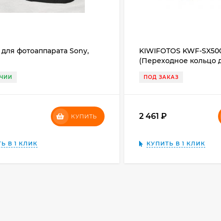
для фотоаппарата Sony,
KIWIFOTOS KWF-SX50
й
(Переходное кольцо 
Powershot SX500 )
ИЧИИ
ПОД ЗАКАЗ
₽
2 461
₽
КУПИТЬ
Ь В 1 КЛИК
КУПИТЬ В 1 КЛИК