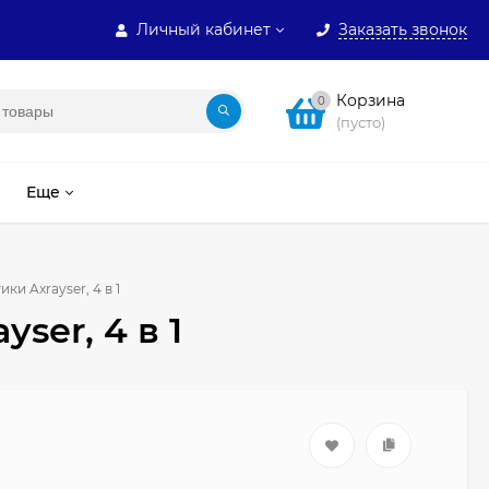
Личный кабинет
Заказать звонок
Корзина
0
(пусто)
Еще
и Axrayser, 4 в 1
ser, 4 в 1