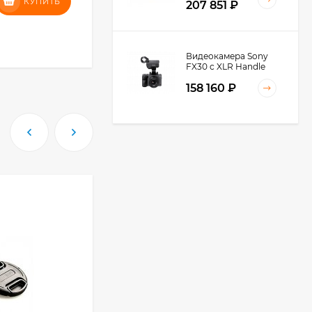
7 851
₽
КУПИТЬ
КУПИТЬ
207 851
₽
КУПИТЬ В 1 КЛИК
Видеокамера Sony
FX30 c XLR Handle
Unit Black
158 160
₽
Видеокамера Sony
FX3A body (ILME-
FX3A)
271 674
₽
245 027
₽
Видеокамера Sony
PXW-Z90, черный
219 031
₽