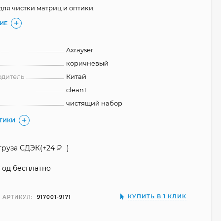
для чистки матриц и оптики.
ИЕ
Axrayser
коричневый
одитель
Китай
clean1
чистящий набор
СТИКИ
груза СДЭК(+
24
₽
)
год бесплатно
КУПИТЬ В 1 КЛИК
АРТИКУЛ:
917001-9171