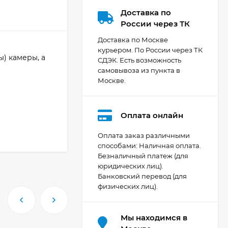
Доставка по
России через ТК
Доставка по Москве
курьером. По России через ТК
) камеры, а
СДЭК. Есть возможность
самовывоза из пункта в
Москве.
Оплата онлайн
Оплата заказ различными
способами: Наличная оплата.
Безналичный платеж (для
Видеокамера Canon
юридических лиц).
XA70, чёрный
Банковский перевод (для
206 404
₽
физических лиц).
Мы находимся в
Фотоаппарат Canon