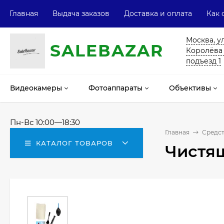
Главная
Выдача заказов
Доставка и оплата
Как 
Москва, у
SALE
ВAZAR
Королёва 13
подъезд 1
Видеокамеры
Фотоаппараты
Объективы
Пн-Вс 10:00—18:30
Главная
Средст
КАТАЛОГ ТОВАРОВ
Чистящ