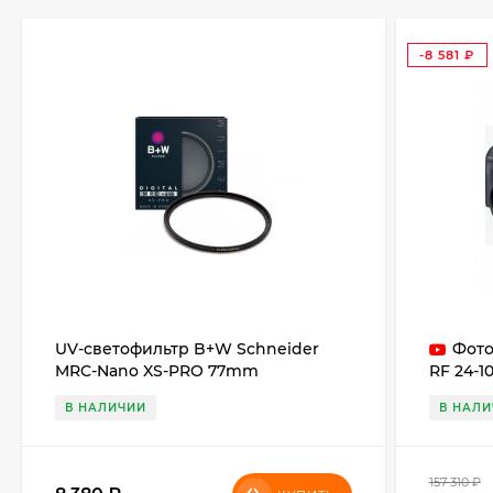
-8 581
₽
UV-светофильтр B+W Schneider
Фото
MRC-Nano XS-PRO 77mm
RF 24-1
adapter
В НАЛИЧИИ
В НАЛИ
157 310
₽