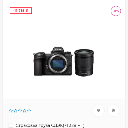
-11 718
-8%
₽
Страховка груза СДЭК(+
1 328
₽
)