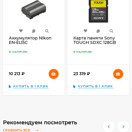
Аккумулятор Nikon
Карта памяти Sony
EN-EL15C
TOUGH SDXC 128GB
SF-G UHS-II U3 V90
300/299Mb/s (SF-G128T)
В НАЛИЧИИ
В НАЛИЧИИ
10 213
₽
23 319
₽
КУПИТЬ В 1 КЛИК
КУПИТЬ В 1 КЛИК
Рекомендуем посмотреть
СРАВНИТЬ ВСЕ