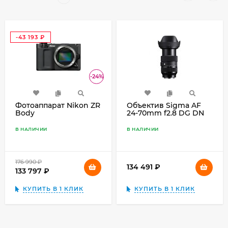
-43 193
₽
-24%
Фотоаппарат Nikon ZR
Объектив Sigma AF
Body
24-70mm f2.8 DG DN
HSM | Art for L-mount
В НАЛИЧИИ
В НАЛИЧИИ
176 990
₽
134 491
₽
133 797
₽
КУПИТЬ В 1 КЛИК
КУПИТЬ В 1 КЛИК