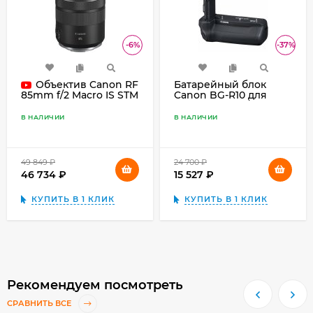
₽
₽
-6%
-37%
Объектив Canon RF
Батарейный блок
Canon BG-R10 для
85mm f/2 Macro IS STM
Canon EOS R5/R6
В НАЛИЧИИ
В НАЛИЧИИ
49 849
₽
24 700
₽
46 734
₽
15 527
₽
КУПИТЬ В 1 КЛИК
КУПИТЬ В 1 КЛИК
Рекомендуем посмотреть
СРАВНИТЬ ВСЕ