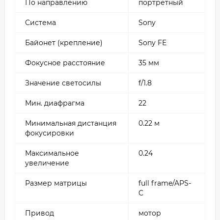
По
направлению
портретный
Система
Sony
Байонет
(крепление)
Sony FE
Фокусное расстояние
35 мм
Значение
светосилы
f/1.8
Мин.
диафрагма
22
Минимальная дистанция
0.22 м
фокусировки
Максимальное
0.24
увеличение
Размер
матрицы
full frame/APS-
C
Привод
мотор