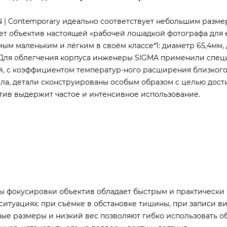
 | Contemporary идеально соответствует небольшим разме
ает объектив настоящей «рабочей лошадкой фотографа для
ым маленьким и лёгким в своём классе*1: диаметр 65,4мм,
.8. Для облегчения корпуса инженеры SIGMA применили спе
й, с коэффициентом температур-ного расширения близкого
ла, детали сконструированы особым образом с целью дос
ктив выдержит частое и интенсивное использование.
ы фокусировки объектив обладает быстрым и практическ
ситуациях: при съёмке в обстановке тишины, при записи в
ые размеры и низкий вес позволяют гибко использовать о