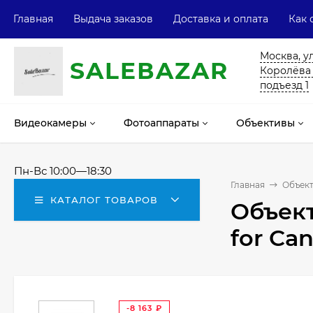
Главная
Выдача заказов
Доставка и оплата
Как 
Москва, у
SALE
ВAZAR
Королёва 13
подъезд 1
Видеокамеры
Фотоаппараты
Объективы
Пн-Вс 10:00—18:30
Главная
Объек
КАТАЛОГ ТОВАРОВ
Объект
for Ca
-8 163