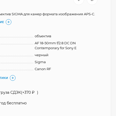
ектив SIGMA для камер формата изображения APS-C.
ИЕ
объектив
AF 18-50mm f/2.8 DC DN
Contemporary for Sony E
черный
Sigma
Canon RF
СТИКИ
груза СДЭК(+
370
₽
)
год бесплатно