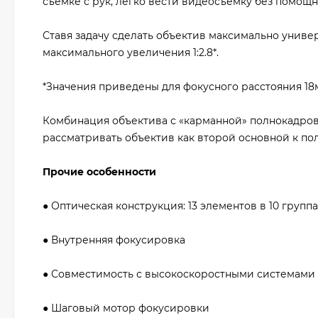
съёмке с рук, легко вести видеосъёмку без помощни
Ставя задачу сделать объектив максимально униве
максимального увеличения 1:2.8*.
*Значения приведены для фокусного расстояния 18
Комбинация объектива с «карманной» полнокадрово
рассматривать объектив как второй основной к п
Прочие особенности
● Оптическая конструкция: 13 элементов в 10 группа
● Внутренняя фокусировка
● Совместимость с высокоскоростными системами
● Шаговый мотор фокусировки