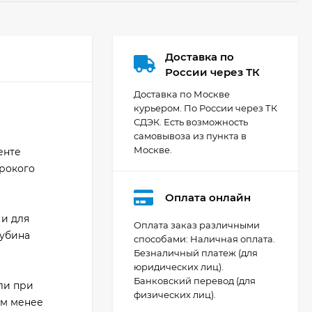
Доставка по
России через ТК
Доставка по Москве
курьером. По России через ТК
СДЭК. Есть возможность
самовывоза из пункта в
Москве.
енте
ирокого
Оплата онлайн
 и для
Оплата заказ различными
лубина
способами: Наличная оплата.
Безналичный платеж (для
Видеокамера Canon
юридических лиц).
XA70, чёрный
Банковский перевод (для
ли при
200 392
₽
физических лиц).
ом менее