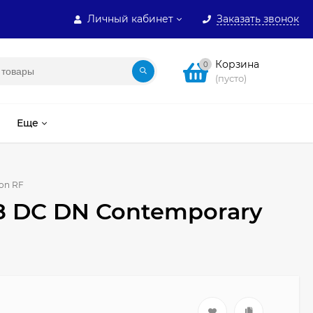
Личный кабинет
Заказать звонок
Корзина
0
(пусто)
Еще
on RF
8 DC DN Contemporary