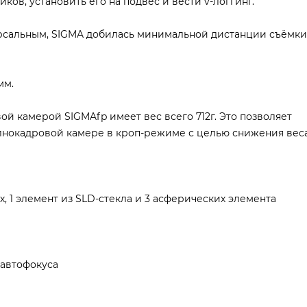
ков, установить его на подвес и вести v-логгинг.
рсальным, SIGMA добилась минимальной дистанции съёмки 
мм.
й камерой SIGMAfp имеет вес всего 712г. Это позволяет
олнокадровой камере в кроп-режиме с целью снижения веса
х, 1 элемент из SLD-стекла и 3 асферических элемента
 автофокуса