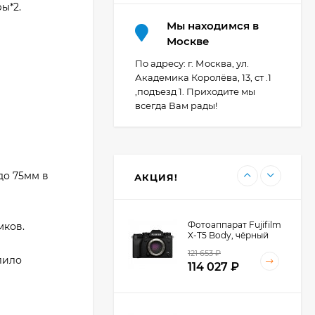
ы*2.
Мы находимся в
Фотоаппарат Canon
Москве
PowerShot G7X Mark
III, серебристый
По адресу: г. Москва, ул.
107 607
₽
Академика Королёва, 13, ст .1
,подъезд 1. Приходите мы
всегда Вам рады!
Фотоаппарат Canon
PowerShot G7X III
30TH EDITION
119 897
₽
до 75мм в
АКЦИЯ!
Фотоаппарат Fujifilm
мков.
X-T5 Body, чёрный
121 653
₽
лило
114 027
₽