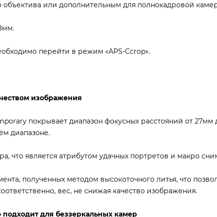
го объектива или дополнительным для полнокадровой камер
8мм.
еобходимо перейти в режим «APS-Ccrop».
качеством изображения
porary покрывает диапазон фокусных расстояний от 27мм 
ём диапазоне.
ра, что является атрибутом удачных портретов и макро сни
ента, полученных методом высокоточного литья, что позво
оответственно, вес, не снижая качество изображения.
о подходит для беззеркальных камер