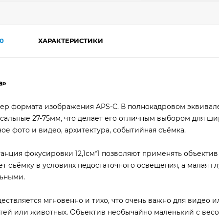
0
ХАРАКТЕРИСТИКИ
а»
ер формата изображения APS-C. В полнокадровом эквивал
сальные 27-75мм, что делает его отличным выбором для ш
ное фото и видео, архитектура, событийная съёмка.
анция фокусировки 12,1см*1 позволяют применять объектив
т съёмку в условиях недостаточного освещения, a малая г
льными.
ствляется мгновенно и тихо, что очень важно для видео и
тей или животных. Объектив необычайно маленький с вес