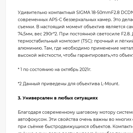
Удивительно компактный SIGMA 18-50mmF2.8 DCDN
современных APS-C беззеркальных камер. Это дел
съемки. В настоящий момент объектив является сам
74,5мм, вес 290г*2. При постоянной светосиле F2
термостабильный композит (TSC): прочный и лёгки
алюминию. Там, где необходимо применение метал
высокой жёсткости, чтобы гарантировать,что объе
* 1 по состоянию на октябрь 2021г.
*2 Данный приведены для объектива L-Mount.
3. Универсален в любых ситуациях
Благодаря современному шаговому мотору систем
автофокусом. Эти свойства очень важны во многих 
при съёмке быстродвижущихся объектов. Компактн