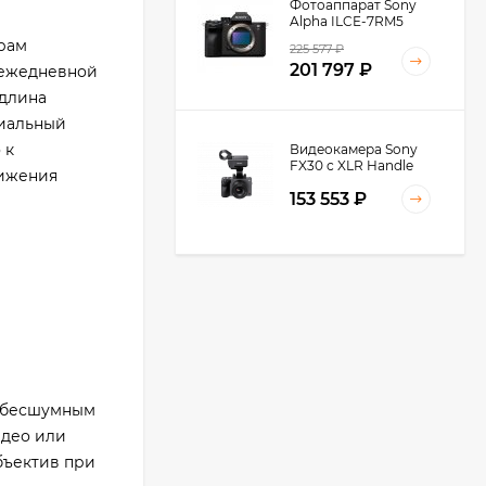
Фотоаппарат Sony
Alpha ILCE-7RM5
Body, черный
рам
225 577
₽
201 797
₽
 ежедневной
 длина
циальный
 к
Видеокамера Sony
FX30 c XLR Handle
тижения
Unit Black
153 553
₽
Видеокамера Sony
FX3A body (ILME-
FX3A)
271 674
₽
237 890
₽
и бесшумным
идео или
Видеокамера Sony
PXW-Z90, черный
бъектив при