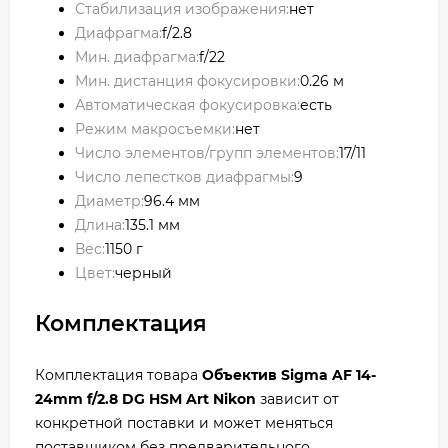
Стабилизация изображения:
нет
Диафрагма:
f/2.8
Мин. диафрагма:
f/22
Мин. дистанция фокусировки:
0.26 м
Автоматическая фокусировка:
есть
Режим макросъемки:
нет
Число элементов/групп элементов:
17/11
Число лепестков диафрагмы:
9
Диаметр:
96.4 мм
Длина:
135.1 мм
Вес:
1150 г
Цвет:
черный
Комплектация
Комплектация товара
Объектив Sigma AF 14-
24mm f/2.8 DG HSM Art Nikon
зависит от
конкретной поставки и может меняться
поставщиком без предварительного