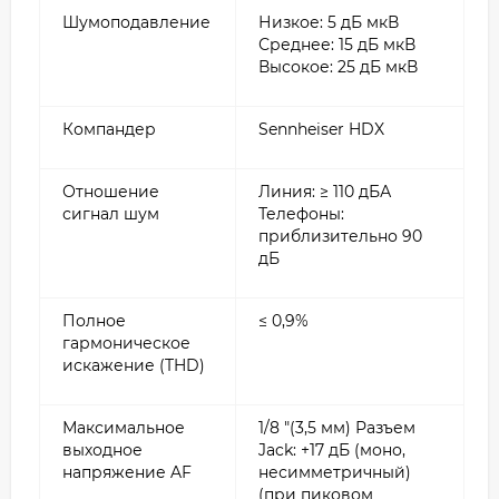
Шумоподавление
Низкое: 5 дБ мкВ
Среднее: 15 дБ мкВ
Высокое: 25 дБ мкВ
Компандер
Sennheiser HDX
Отношение
Линия: ≥ 110 дБА
сигнал шум
Телефоны:
приблизительно 90
дБ
Полное
≤ 0,9%
гармоническое
искажение (THD)
Максимальное
1/8 "(3,5 мм) Разъем
выходное
Jack: +17 дБ (моно,
напряжение AF
несимметричный)
(при пиковом