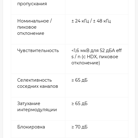
пропускания
Номинальное /
± 24 кГц / ± 48 кГц
пиковое
отклонение
Чувствительность
<1,6 мкВ для 52 дБА eff
s / n (с HDX, пиковое
отклонение)
Селективность
≥ 65 дБ
соседних каналов
Затухание
≥ 65 дБ
интермодуляции
Блокировка
≥ 70 дБ