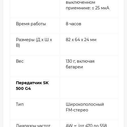
выключенном
приемнике: ≤ 25 мкА
Время работы
8 часов
Размеры (Д х Ш х
82 х 64 х 24 мм
В)
Вес
130 г, включая
батареи
Передатчик SK
500 G4
Тип
Широкополосный
FM-стерео
Диапазон частот
AW +: (от 470 до 558