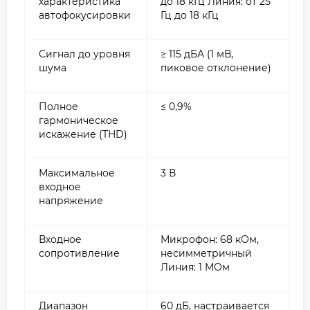
характеристика
до 18 кГц Линия: от 25
автофокусировки
Гц до 18 кГц
Сигнал до уровня
≥ 115 дБА (1 мВ,
шума
пиковое отклонение)
Полное
≤ 0,9%
гармоническое
искажение (THD)
Максимальное
3 В
входное
напряжение
Входное
Микрофон: 68 кОм,
сопротивление
несимметричный
Линия: 1 МОм
Диапазон
60 дБ, настраивается