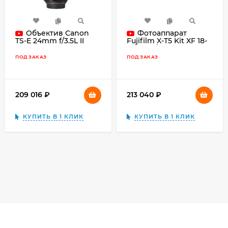
Объектив Canon
Фотоаппарат
TS-E 24mm f/3.5L II
Fujifilm X-T5 Kit XF 18-
55mm f/2.8-4 R LM OIS,
серебряный
ПОД ЗАКАЗ
ПОД ЗАКАЗ
209 016
₽
213 040
₽
КУПИТЬ В 1 КЛИК
КУПИТЬ В 1 КЛИК