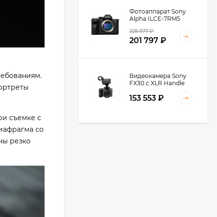
Фотоаппарат Sony
Alpha ILCE-7RM5
Body, черный
225 577
₽
201 797
₽
ребованиям.
Видеокамера Sony
FX30 c XLR Handle
портреты
Unit Black
153 553
₽
ри съемке с
иафрагма со
Видеокамера Sony
ны резко
FX3A body (ILME-
FX3A)
271 674
₽
237 890
₽
Видеокамера Sony
PXW-Z90, черный