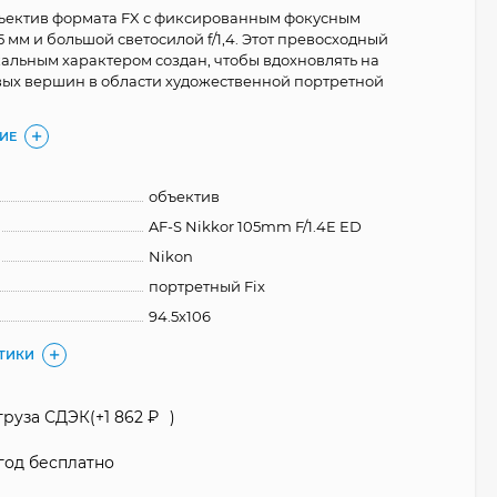
ъектив формата FX с фиксированным фокусным
 мм и большой светосилой f/1,4. Этот превосходный
кальным характером создан, чтобы вдохновлять на
ых вершин в области художественной портретной
ИЕ
объектив
AF-S Nikkor 105mm F/1.4E ED
Nikon
портретный Fix
94.5х106
СТИКИ
груза СДЭК(+
1 862
₽
)
год бесплатно