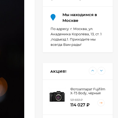
Мы находимся в
Фотоаппарат Canon
Москве
PowerShot G7X Mark
III, серебристый
По адресу: г. Москва, ул.
107 607
₽
Академика Королёва, 13, ст .1
,подъезд 1. Приходите мы
всегда Вам рады!
Фотоаппарат Canon
PowerShot G7X III
30TH EDITION
119 897
₽
АКЦИЯ!
Фотоаппарат Fujifilm
X-T5 Body, чёрный
121 653
₽
114 027
₽