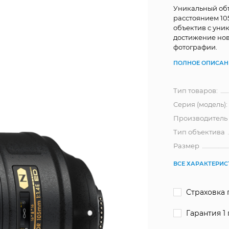
Уникальный об
расстоянием 105
объектив с уни
достижение нов
фотографии.
ПОЛНОЕ ОПИСАН
Тип товаров:
Серия (модель):
Производитель
Тип объектива
Размер
ВСЕ ХАРАКТЕРИ
Страховка 
Гарантия 1 