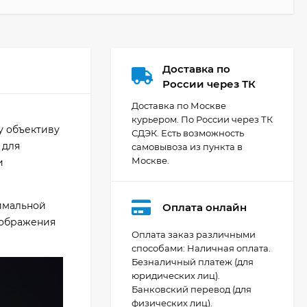
Доставка по
России через ТК
Доставка по Москве
курьером. По России через ТК
у объективу
СДЭК. Есть возможность
 для
самовывоза из пункта в
Москве.
и
симальной
Оплата онлайн
зображения
Оплата заказ различными
способами: Наличная оплата.
Безналичный платеж (для
Видеокамера Canon
юридических лиц).
XA70, чёрный
Банковский перевод (для
200 392
₽
физических лиц).