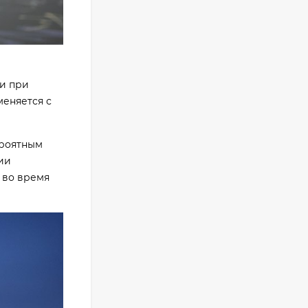
Фотоаппарат Canon
PowerShot G7X III
30TH EDITION
119 897
₽
 и при
еняется с
Фотоаппарат Fujifilm
X-T5 Body, чёрный
ероятным
121 653
₽
ии
114 027
₽
 во время
Фотоаппарат Sony
Alpha ILCE-7RM5
Body, черный
225 577
₽
201 797
₽