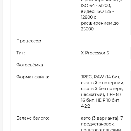
ISO 64 - 51200;
видео: ISO 125 -
12800 c
расширением до
25600
Процессор
Тип:
X-Processor 5
Фотосъёмка
Формат файла:
JPEG, RAW (14 бит,
сжатый с потерями,
сжатый без потерь,
несжатый), TIFF 8 /
16 бит, HEIF 10 бит
4:2:2
Баланс белого:
авто (3 варианта), 7
предустановок,
пользовательский