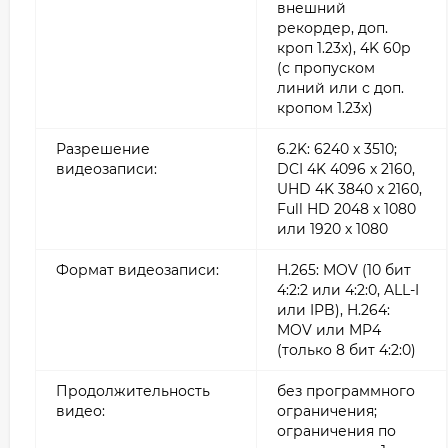
внешний
рекордер, доп.
кроп 1.23x), 4K 60p
(с пропуском
линий или с доп.
кропом 1.23х)
Разрешение
6.2K: 6240 x 3510;
видеозаписи:
DCI 4K 4096 х 2160,
UHD 4K 3840 x 2160,
Full HD 2048 х 1080
или 1920 х 1080
Формат видеозаписи:
H.265: MOV (10 бит
4:2:2 или 4:2:0, ALL-I
или IPB), H.264:
MOV или MP4
(только 8 бит 4:2:0)
Продолжительность
без программного
видео:
ограничения;
ограничения по