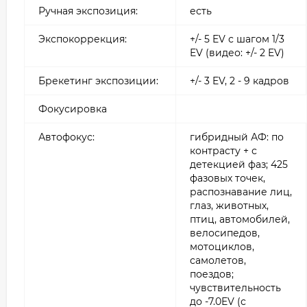
Ручная экспозиция:
есть
Экспокоррекция:
+/- 5 EV с шагом 1/3
EV (видео: +/- 2 EV)
Брекетинг экспозиции:
+/- 3 EV, 2 - 9 кадров
Фокусировка
Автофокус:
гибридный АФ: по
контрасту + с
детекцией фаз; 425
фазовых точек,
распознавание лиц,
глаз, животных,
птиц, автомобилей,
велосипедов,
мотоциклов,
самолетов,
поездов;
чувствительность
до -7.0EV (с