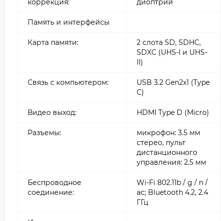
коррекция:
диоптрий
Память и интерфейсы
Карта памяти:
2 слота SD, SDHC,
SDXC (UHS-I и UHS-
II)
Связь с компьютером:
USB 3.2 Gen2x1 (Type
C)
Видео выход:
HDMI Type D (Micro)
Разъемы:
микрофон: 3.5 мм
стерео, пульт
дистанционного
управления: 2.5 мм
Беспроводное
Wi-Fi 802.11b / g / n /
соединение:
ac; Bluetooth 4.2, 2.4
ГГц