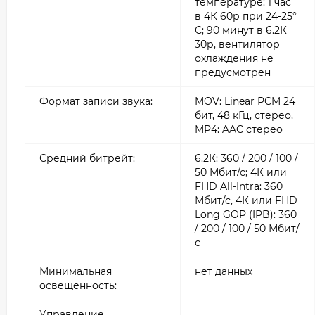
температуре: 1 час
в 4К 60р при 24-25°
С; 90 минут в 6.2К
30р, вентилятор
охлаждения не
предусмотрен
Формат записи звука:
MOV: Linear PCM 24
бит, 48 кГц, стерео,
MP4: AAC стерео
Средний битрейт:
6.2К: 360 / 200 / 100 /
50 Мбит/с; 4К или
FHD All-Intra: 360
Мбит/с, 4К или FHD
Long GOP (IPB): 360
/ 200 / 100 / 50 Мбит/
с
Минимальная
нет данных
освещенность:
Управление