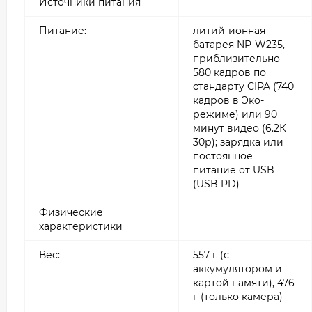
Источники питания
Питание:
литий-ионная
батарея NP-W235,
приблизительно
580 кадров по
стандарту CIPA (740
кадров в Эко-
режиме) или 90
минут видео (6.2К
30р); зарядка или
постоянное
питание от USB
(USB PD)
Физические
характеристики
Вес:
557 г (с
аккумулятором и
картой памяти), 476
г (только камера)