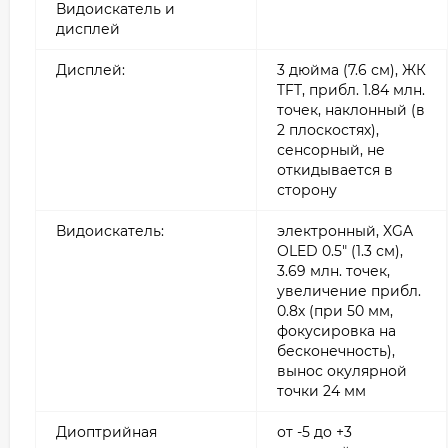
Видоискатель и
дисплей
Дисплей:
3 дюйма (7.6 см), ЖК
TFT, прибл. 1.84 млн.
точек, наклонный (в
2 плоскостях),
сенсорный, не
откидывается в
сторону
Видоискатель:
электронный, XGA
OLED 0.5" (1.3 см),
3.69 млн. точек,
увеличение прибл.
0.8х (при 50 мм,
фокусировка на
бесконечность),
вынос окулярной
точки 24 мм
Диоптрийная
от -5 до +3