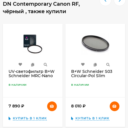
DN Contemporary Canon RF,
чёрный , также купили
UV-светофильтр B+W
B+W Schneider S03
Schneider MRC-Nano
Circular-Pol Slim
XS-PRO 67mm
67mm
В НАЛИЧИИ
В НАЛИЧИИ
7 890
₽
8 010
₽
КУПИТЬ В 1 КЛИК
КУПИТЬ В 1 КЛИК