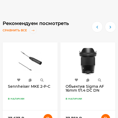
Рекомендуем посмотреть
СРАВНИТЬ ВСЕ
Sennheiser MKE 2-P-C
Объектив Sigma AF
16mm f/1.4 DC DN
Contemporary for
Sony E, чёрный
В НАЛИЧИИ
В НАЛИЧИИ