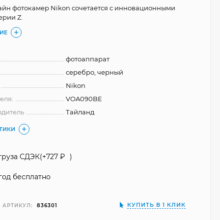
изайн фотокамер Nikon сочетается с инновационными
ерии Z.
ИЕ
фотоаппарат
серебро, черный
Nikon
еля:
VOA090BE
одитель
Тайланд
СТИКИ
груза СДЭК(+
727
₽
)
год бесплатно
КУПИТЬ В 1 КЛИК
АРТИКУЛ:
836301