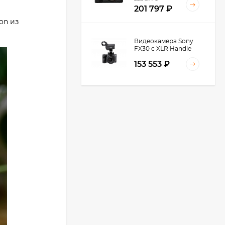
201 797
₽
on из
Видеокамера Sony
FX30 c XLR Handle
Unit Black
153 553
₽
Видеокамера Sony
FX3A body (ILME-
FX3A)
271 674
₽
237 890
₽
Видеокамера Sony
PXW-Z90, черный
212 651
₽