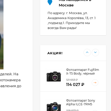
Москве
Фотоаппарат Canon
PowerShot G7X Mark
По адресу: г. Москва, ул.
III, серебристый
Академика Королёва, 13, ст .1
107 607
₽
,подъезд 1. Приходите мы
всегда Вам рады!
Фотоаппарат Canon
PowerShot G7X III
30TH EDITION
119 897
₽
АКЦИЯ!
Фотоаппарат Fujifilm
X-T5 Body, чёрный
делей. На
 фотокамера
121 653
₽
114 027
₽
равления до
Фотоаппарат Sony
Alpha ILCE-7RM5
Body, черный
225 577
₽