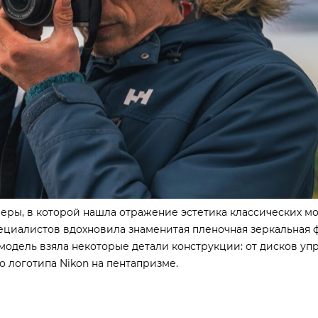
ры, в которой нашла отражение эстетика классических мо
пециалистов вдохновила знаменитая пленочная зеркальная
я модель взяла некоторые детали конструкции: от дисков уп
о логотипа Nikon на пентапризме.