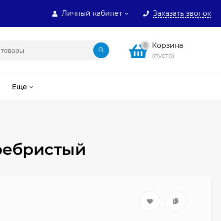
Личный кабинет
Заказать звонок
Корзина
0
(пусто)
Еще
еребристый