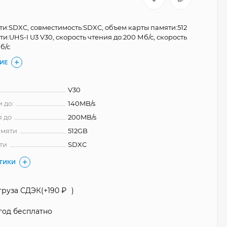
ти:SDXC, совместимость:SDXC, объем карты памяти:512
сти:UHS-I U3 V30, скорость чтения до:200 Мб/с, скорость
б/с
ИЕ
V30
 до:
140MB/s
я до
200MB/s
амяти
512GB
ти
SDXC
СТИКИ
груза СДЭК(+
190
₽
)
год бесплатно