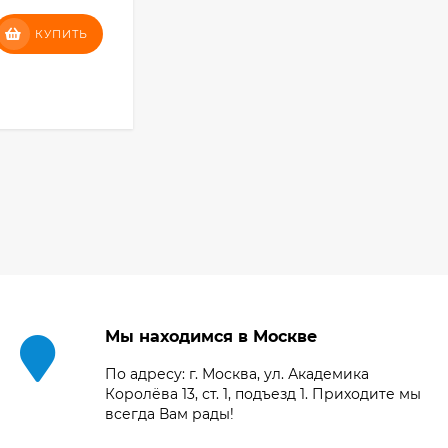
19 725
₽
КУПИТЬ
КУПИТЬ
Фотоаппарат Canon
PowerShot G7X III
30TH EDITION
КУПИТЬ В 1 КЛИК
112 997
₽
Фотоаппарат Fujifilm
X-T5 Body, чёрный
121 653
₽
118 035
₽
Фотоаппарат Sony
Мы находимся в Москве
Alpha ILCE-7RM5
Body, черный
225 577
₽
По адресу: г. Москва, ул. Академика
208 890
₽
Королёва 13, ст. 1, подъезд 1. Приходите мы
всегда Вам рады!