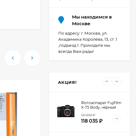
Мы находимся в
Фотоаппарат Canon
Москве
PowerShot G7X Mark
III, серебристый
По адресу: г. Москва, ул.
111 397
₽
Академика Королёва, 13, ст .1
,подъезд 1. Приходите мы
всегда Вам рады!
Фотоаппарат Canon
PowerShot G7X III
30TH EDITION
112 997
₽
АКЦИЯ!
Фотоаппарат Fujifilm
X-T5 Body, чёрный
121 653
₽
118 035
₽