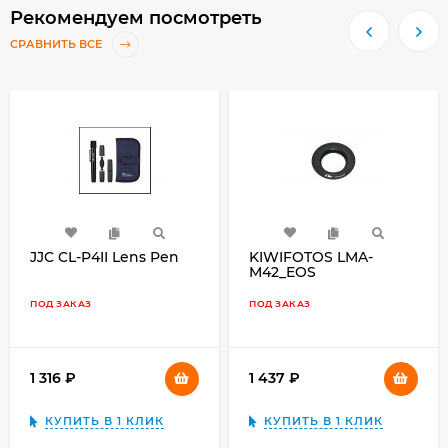
Рекомендуем посмотреть
СРАВНИТЬ ВСЕ
JJC CL-P4II Lens Pen
KIWIFOTOS LMA-
M42_EOS
(Переходное кольцо
для M42 объективы на
ПОД ЗАКАЗ
ПОД ЗАКАЗ
байонет Canon EOS
камеры)
1 316
₽
1 437
₽
КУПИТЬ В 1 КЛИК
КУПИТЬ В 1 КЛИК