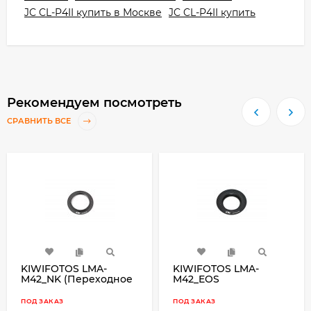
JC CL-P4II купить в Москве
JC CL-P4II купить
Рекомендуем посмотреть
СРАВНИТЬ ВСЕ
KIWIFOTOS LMA-
KIWIFOTOS LMA-
M42_NK (Переходное
M42_EOS
кольцо для M42
(Переходное кольцо
объективы на байонет
для M42 объективы на
ПОД ЗАКАЗ
ПОД ЗАКАЗ
Nikon камеры)
байонет Canon EOS