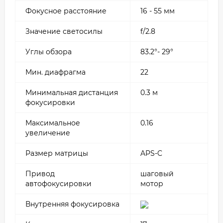
Фокусное расстояние
16 - 55 мм
Значение
светосилы
f/2.8
Углы
обзора
83.2°- 29°
Мин.
диафрагма
22
Минимальная дистанция
0.3 м
фокусировки
Максимальное
0.16
увеличение
Размер
матрицы
APS-C
Привод
шаговый
автофокусировки
мотор
Внутренняя
фокусировка