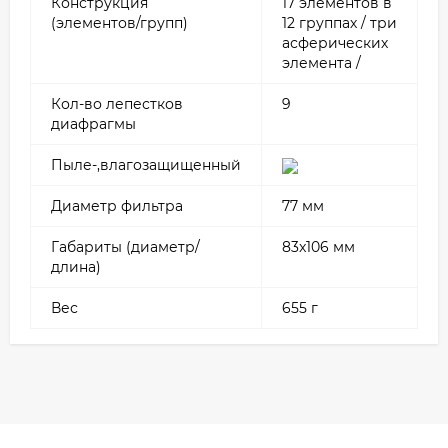
Конструкция
17 элементов в
(элементов/групп)
12 группах
/ три
асферических
элемента /
Кол-во лепестков
9
диафрагмы
Пыле-,влагозащищенный
Диаметр
фильтра
77 мм
Габариты (диаметр/
83x106 мм
длина)
Вес
655 г