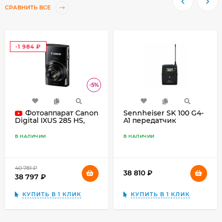
СРАВНИТЬ ВСЕ
-1 984
₽
-5%
Фотоаппарат Canon
Sennheiser SK 100 G4-
A1 передатчик
Digital IXUS 285 HS,
чёрный
В НАЛИЧИИ
В НАЛИЧИИ
40 781
₽
38 810
₽
38 797
₽
КУПИТЬ В 1 КЛИК
КУПИТЬ В 1 КЛИК