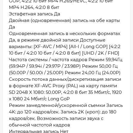
GOP, 4:2:2 10 бит MP4 H.265/HEVC, 4:2:2 10 бит
MP4 H.264, 4:2:0 8 бит
Эстафетная запись Да
Двойная (одновременная) запись на обе карты
Да
Одновременная запись в нескольких форматах
Да, в режиме двойной записи Доступные
варианты: [XF-AVC / MP4] [All-I / Long GOP] [4:2:2
10 бит / 4:2:0 10 бит / 4:2:0 8 бит] [UHD / 2K / FHD]
Частота системы / частота кадров Режим 59,94Гц
(59.94P / 59.94i / 29.97P / 23.98P) Режим 50,00 Гц
(50.00P / 50.00i / 25.00P) Режим 24,00 Гц (24.00P)
Скорость потока данных/дискретизация записи
в формате XF-AVC Proxy (PAL) на карту памяти
SD 2048 X 1080: 50.00P, 4:2:0 8 бит 35 Мбит/с, 1920
x 1080 24 Мбит/с Long GoP
Режим замедленной/ускоренной съемки Запись
4K: до 120 кадров/сек. Запись 2K (кроп): до 180
кадров/сек. Возможность записи звука с
обычной частотой кадров
Интервальная запись Нет