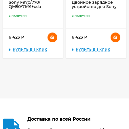
Sony F970/770/
Двойное зарядное
QM50/71/91+usb
устройство для Sony
Charger Двойное
NP-FW50
зарядное у-во с инфо
В НАЛИЧИИ
В НАЛИЧИИ
индикатором
6 423
₽
6 423
₽
КУПИТЬ В 1 КЛИК
КУПИТЬ В 1 КЛИК
Доставка по всей России