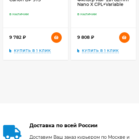
Nano X CPL+Variable
Fader NDX ND2-ND32,
поляризационный,
В НАЛИЧИИ
В НАЛИЧИИ
переменный
нейтрально серый 1
9 782
₽
9 808
₽
КУПИТЬ В 1 КЛИК
КУПИТЬ В 1 КЛИК
Доставка по всей России
Доставим Ваш заказ курьером по Москве и