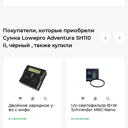
Покупатели, которые приобрели
Сумка Lowepro Adventura SH110
II, чёрный , также купили
Двойное зарядное у-
UV-светофильтр B+W
во с инфо
Schneider MRC-Nano
индикатором Для
XS-PRO 55mm
Sony
В НАЛИЧИИ
В НАЛИЧИИ
FV100/FV70/FH70/FP70