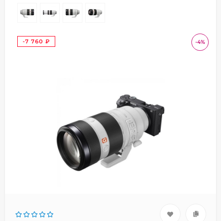
-7 760
-4%
₽