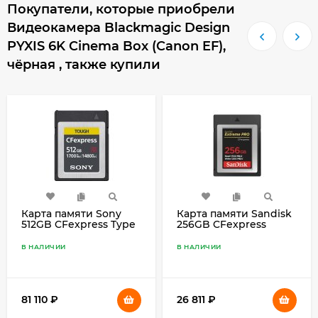
Покупатели, которые приобрели
Видеокамера Blackmagic Design
PYXIS 6K Cinema Box (Canon EF),
чёрная , также купили
Карта памяти Sony
Карта памяти Sandisk
512GB CFexpress Type
256GB CFexpress
B TOUGH M Memory
Extreme Type B
Card (CEBG512/J)
(1700R/1200W)
В НАЛИЧИИ
В НАЛИЧИИ
81 110
₽
26 811
₽