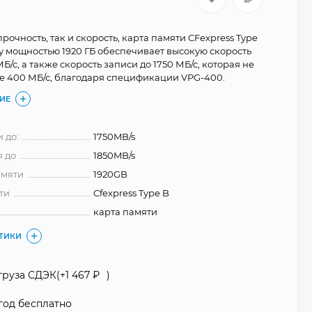
рочность, так и скорость, карта памяти CFexpress Type
y мощностью 1920 ГБ обеспечивает высокую скорость
МБ/с, а также скорость записи до 1750 МБ/с, которая не
е 400 МБ/с, благодаря спецификации VPG-400.
ИЕ
 до:
1750MB/s
я до
1850MB/s
амяти
1920GB
ти
Cfexpress Type B
карта памяти
СТИКИ
груза СДЭК(+
1 467
₽
)
год бесплатно