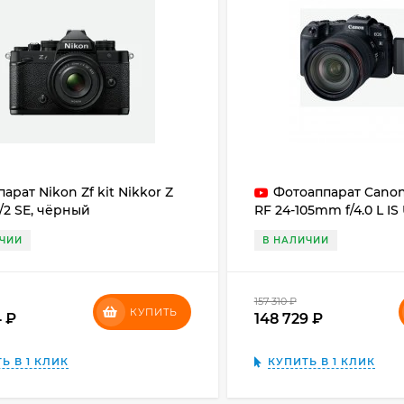
арат Nikon Zf kit Nikkor Z
Фотоаппарат Canon
/2 SE, чёрный
RF 24-105mm f/4.0 L IS
adapter
ИЧИИ
В НАЛИЧИИ
157 310
₽
КУПИТЬ
4
₽
148 729
₽
Ь В 1 КЛИК
КУПИТЬ В 1 КЛИК