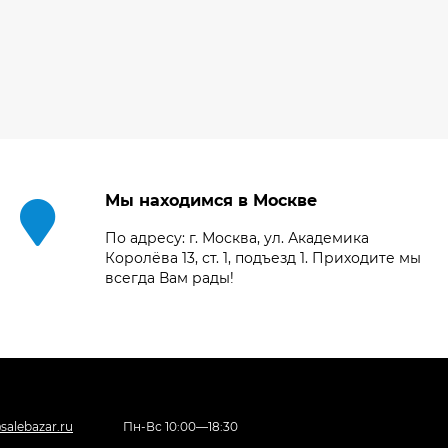
PXW-Z90, черный
219 031
₽
Видеокамера
Blackmagic Design
Pocket Cinema
220 781
₽
Camera 6K Pro,
208 467
₽
чёрная
Мы находимся в Москве
По адресу: г. Москва, ул. Академика
Королёва 13, ст. 1, подъезд 1. Приходите мы
Видеокамера Canon
XA70, чёрный
всегда Вам рады!
206 404
₽
Фотоаппарат Canon
PowerShot G7X Mark
III, серебристый
salebazar.ru
Пн-Вс 10:00—18:30
110 835
₽