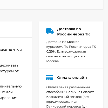
Доставка по
России через ТК
Доставка по Москве
курьером. По России через ТК
ючая 8K30p и
СДЭК. Есть возможность
самовывоза из пункта в
Москве.
ыдерживать
ратурам от
Оплата онлайн
олнительную
Оплата заказ различными
ных или
способами: Наличная оплата.
Безналичный платеж (для
нирования
Видеокамера Canon
юридических лиц).
XA70, чёрный
Банковский перевод (для