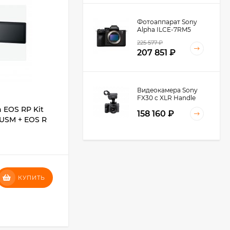
Фотоаппарат Sony
Alpha ILCE-7RM5
Body, черный
225 577
₽
207 851
₽
Видеокамера Sony
FX30 c XLR Handle
Unit Black
 EOS RP Kit
Фотоаппарат Fujifilm X-T50 Kit XF 16-
158 160
₽
 USM + EOS R
50mm F2.8-4.8 R LM WR,
серебристый
В НАЛИЧИИ
Видеокамера Sony
FX3A body (ILME-
152 490
₽
FX3A)
КУПИТЬ
КУПИТЬ
271 674
₽
147 514
₽
245 027
₽
КУПИТЬ В 1 КЛИК
Видеокамера Sony