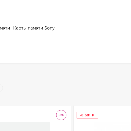
амяти
Карты памяти Sony
-5%
-8 581
₽