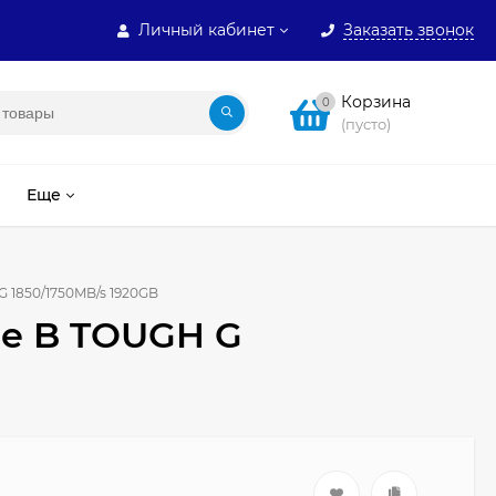
Личный кабинет
Заказать звонок
Корзина
0
(пусто)
Еще
G 1850/1750MB/s 1920GB
pe B TOUGH G