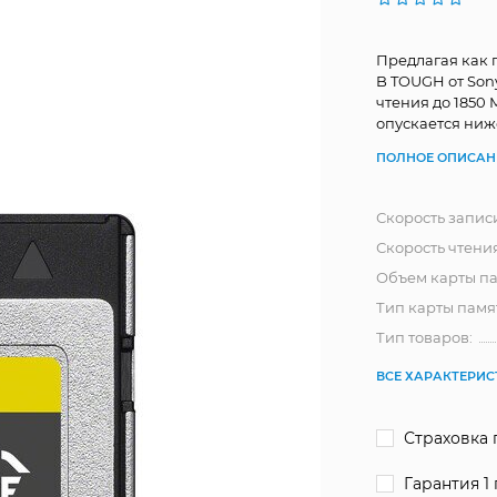
Предлагая как п
B TOUGH от Son
чтения до 1850 
опускается ниж
ПОЛНОЕ ОПИСАН
Скорость записи
Скорость чтени
Объем карты п
Тип карты памя
Тип товаров:
ВСЕ ХАРАКТЕРИ
Страховка 
Гарантия 1 