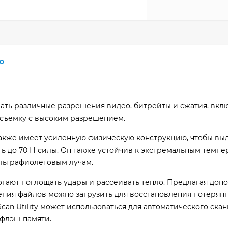
0
ать различные разрешения видео, битрейты и сжатия, вкл
осъемку с высоким разрешением.
также имеет усиленную физическую конструкцию, чтобы в
сть до 70 Н силы. Он также устойчив к экстремальным темпе
 ультрафиолетовым лучам.
ают поглощать удары и рассеивать тепло. Предлагая доп
ения файлов можно загрузить для восстановления потерян
Scan Utility может использоваться для автоматического ска
 флэш-памяти.