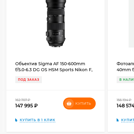
Объектив Sigma AF 150-600mm
Фотоапп
f/5.0-6.3 DG OS HSM Sports Nikon F,
40mm f
чёрный
ПОД ЗАКАЗ
В НАЛ
162 707
₽
156 194
₽
КУПИТЬ
147 995
₽
148 57
КУПИТЬ В 1 КЛИК
КУПИТ