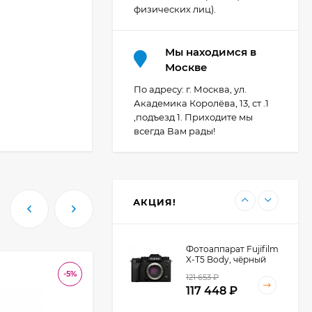
206 404
₽
физических лиц).
Мы находимся в
Фотоаппарат Canon
Москве
PowerShot G7X Mark
III, серебристый
По адресу: г. Москва, ул.
110 835
₽
Академика Королёва, 13, ст .1
,подъезд 1. Приходите мы
всегда Вам рады!
Фотоаппарат Canon
PowerShot G7X III
30TH EDITION
123 494
₽
АКЦИЯ!
Фотоаппарат Fujifilm
X-T5 Body, чёрный
-5%
-3
-4 976
121 653
₽
₽
117 448
₽