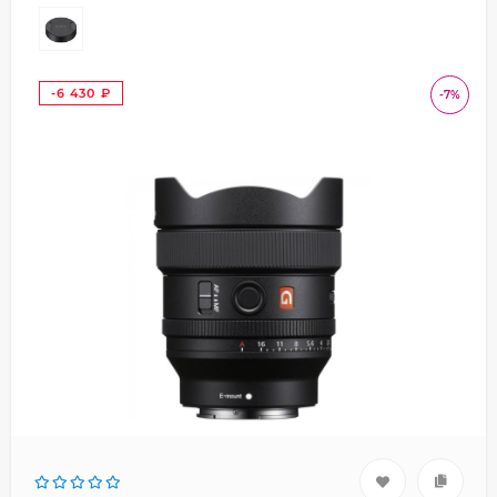
-6 430
-7%
₽