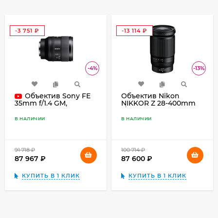
-3 751
-13 114
₽
₽
-4%
-13%
Объектив Sony FE
Объектив Nikon
NIKKOR Z 28-400mm
35mm f/1.4 GM,
f/4-8 VR, чёрный
чёрный
В НАЛИЧИИ
В НАЛИЧИИ
91 718
₽
100 714
₽
87 967
₽
87 600
₽
КУПИТЬ В 1 КЛИК
КУПИТЬ В 1 КЛИК