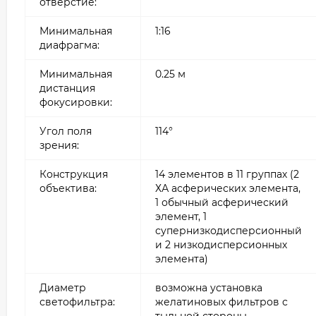
отверстие:
Минимальная
1:16
диафрагма:
Минимальная
0.25 м
дистанция
фокусировки:
Угол поля
114°
зрения:
Конструкция
14 элементов в 11 группах (2
объектива:
ХА асферических элемента,
1 обычный асферический
элемент, 1
супернизкодисперсионный
и 2 низкодисперсионных
элемента)
Диаметр
возможна установка
светофильтра:
желатиновых фильтров с
тыльной стороны