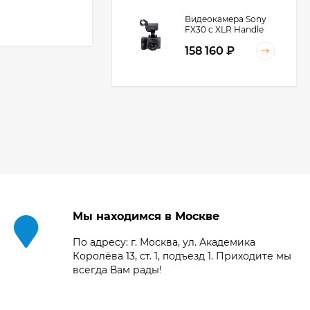
КУПИТЬ В 1 КЛИК
Видеокамера Sony
FX30 c XLR Handle
Unit Black
158 160
₽
Видеокамера Sony
FX3A body (ILME-
FX3A)
271 674
₽
245 027
₽
Видеокамера Sony
PXW-Z90, черный
Мы находимся в Москве
219 031
₽
По адресу: г. Москва, ул. Академика
Королёва 13, ст. 1, подъезд 1. Приходите мы
всегда Вам рады!
Видеокамера
Blackmagic Design