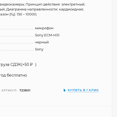
видеокамеры; Принцип действия: электретный;
ый; Диаграмма направленности: кардиоидная;
он (Гц): 150 – 10000;
микрофон
Sony ECM-HS1
черный
Sony
груза СДЭК(+
50
₽
)
год бесплатно
КУПИТЬ В 1 КЛИК
АРТИКУЛ:
723801