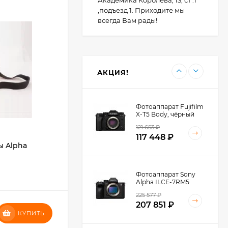
,подъезд 1. Приходите мы
-88
всегда Вам рады!
₽
Фотоаппарат Canon
PowerShot G7X III
30TH EDITION
123 494
₽
АКЦИЯ!
Фотоаппарат Fujifilm
X-T5 Body, чёрный
121 653
₽
117 448
₽
ы Alpha
​Светофильтр K&F Concept NANO-C
Series HMC UV 55mm
В НАЛИЧИИ
Фотоаппарат Sony
Alpha ILCE-7RM5
Body, черный
225 577
₽
207 851
₽
5 074
₽
КУПИТЬ
КУПИТЬ
4 986
₽