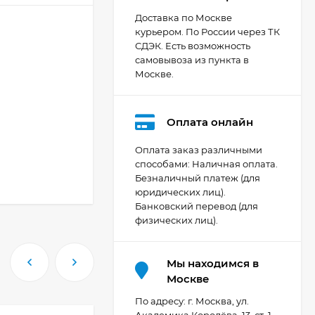
Доставка по Москве
курьером. По России через ТК
СДЭК. Есть возможность
самовывоза из пункта в
Москве.
Оплата онлайн
Оплата заказ различными
способами: Наличная оплата.
Безналичный платеж (для
Видеокамера Canon
юридических лиц).
XA70, чёрный
Банковский перевод (для
206 404
₽
физических лиц).
Мы находимся в
Фотоаппарат Canon
Москве
PowerShot G7X Mark
III, серебристый
По адресу: г. Москва, ул.
110 835
₽
Академика Королёва, 13, ст .1