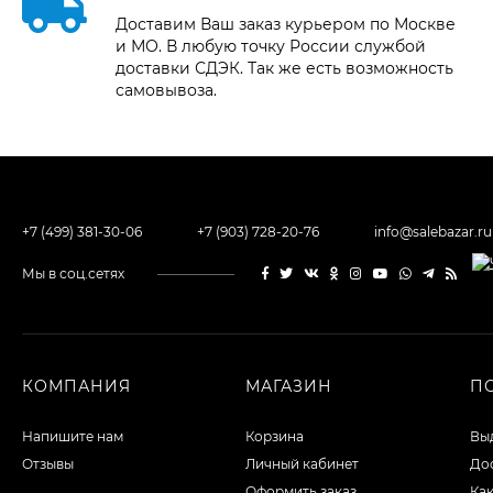
Доставим Ваш заказ курьером по Москве
и МО. В любую точку России службой
доставки СДЭК. Так же есть возможность
самовывоза.
+7 (499) 381-30-06
+7 (903) 728-20-76
info@salebazar.ru
Мы в соц.сетях
КОМПАНИЯ
МАГАЗИН
П
Напишите нам
Корзина
Выд
Отзывы
Личный кабинет
Дос
Оформить заказ
Как