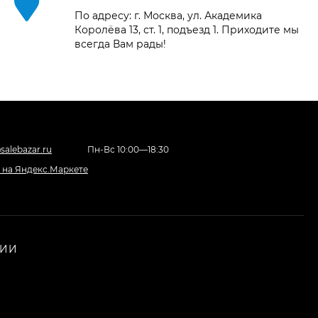
По адресу: г. Москва, ул. Академика
Королёва 13, ст. 1, подъезд 1. Приходите мы
всегда Вам рады!
Фотоаппарат Sony
Alpha ILCE-7RM5
Body, черный
225 577
₽
201 797
₽
Видеокамера Sony
salebazar.ru
Пн-Вс 10:00—18:30
FX30 c XLR Handle
Unit Black
153 553
₽
НИИ