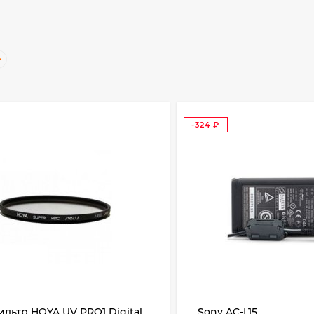
-324
₽
льтр HOYA UV PRO1 Digital
Sony AC-L15