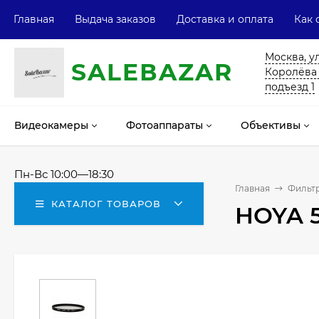
Главная
Выдача заказов
Доставка и оплата
Как 
Москва, у
SALE
ВAZAR
Королёва 13
подъезд 1
Видеокамеры
Фотоаппараты
Объективы
Пн-Вс 10:00—18:30
Главная
Фильтр
КАТАЛОГ ТОВАРОВ
HOYA 5