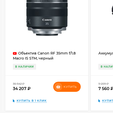
Объектив Canon RF 35mm f/1.8
Аккуму
Macro IS STM, черный
В НАЛИЧИИ
В НАЛ
36 542
₽
9 209
₽
КУПИТЬ
34 207
₽
7 560
КУПИТЬ В 1 КЛИК
КУПИТ