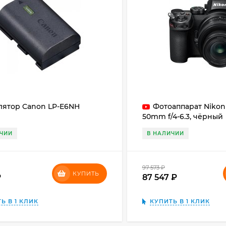
лятор Canon LP-E6NH
Фотоаппарат Nikon 
50mm f/4-6.3, чёрный
ИЧИИ
В НАЛИЧИИ
97 573
₽
КУПИТЬ
₽
87 547
₽
Ь В 1 КЛИК
КУПИТЬ В 1 КЛИК