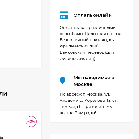
Оплата онлайн
Оплата заказ различными
способами: Наличная оплата.
Безналичный платеж (для
Видеокамера Canon
юридических лиц).
XA70, чёрный
Банковский перевод (для
200 392
₽
физических лиц).
Мы находимся в
Фотоаппарат Canon
Москве
PowerShot G7X Mark
или
III, серебристый
По адресу: г. Москва, ул.
107 607
₽
Академика Королёва, 13, ст .1
,подъезд 1. Приходите мы
всегда Вам рады!
-10%
-6
-2 335
Фотоаппарат Canon
₽
PowerShot G7X III
30TH EDITION
119 897
₽