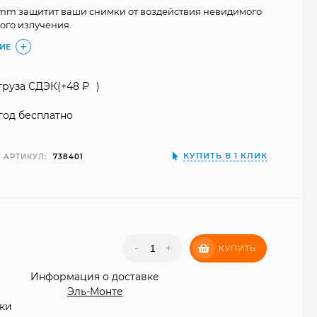
mm защитит ваши снимки от воздействия невидимого
ого излучения.
ИЕ
груза СДЭК(+
48
₽
)
год бесплатно
КУПИТЬ В 1 КЛИК
АРТИКУЛ:
738401
₽
-
+
КУПИТЬ
Информация о доставке
Эль-Монте
вки