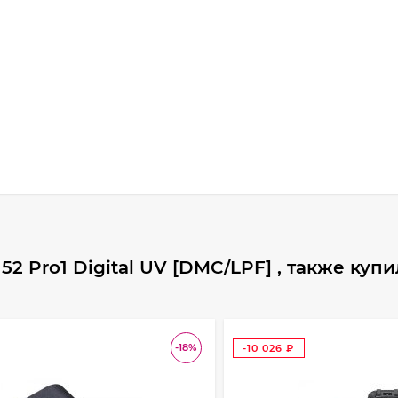
 Pro1 Digital UV [DMC/LPF] , также куп
-18%
-10 026
₽