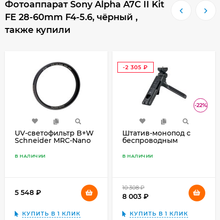
Фотоаппарат Sony Alpha A7C II Kit
FE 28-60mm F4-5.6, чёрный ,
также купили
-2 305
₽
-22%
UV-светофильтр B+W
Штатив-монопод с
Schneider MRC-Nano
беспроводным
XS-PRO 40.5mm
пультом JJC TP-S1
(аналог Sony GP-
В НАЛИЧИИ
В НАЛИЧИИ
VPT2BT)
10 308
₽
5 548
₽
8 003
₽
КУПИТЬ В 1 КЛИК
КУПИТЬ В 1 КЛИК