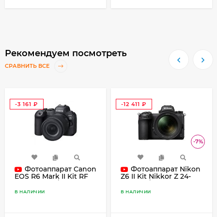
Рекомендуем посмотреть
СРАВНИТЬ ВСЕ
-3 161
-12 411
₽
₽
-7%
Фотоаппарат Canon
Фотоаппарат Nikon
EOS R6 Mark II Kit RF
Z6 II Kit Nikkor Z 24-
24-105mm F/4-7.1 IS
70mm f/4S + Адаптер
STM
FTZ II черный
В НАЛИЧИИ
В НАЛИЧИИ