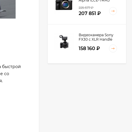
Alpha ILCE-7RM5
Body, черный
225 577
₽
207 851
₽
Видеокамера Sony
FX30 c XLR Handle
Unit Black
158 160
₽
а быстрой
е со
Видеокамера Sony
FX3A body (ILME-
я.
FX3A)
271 674
₽
245 027
₽
Видеокамера Sony
PXW-Z90, черный
219 031
₽