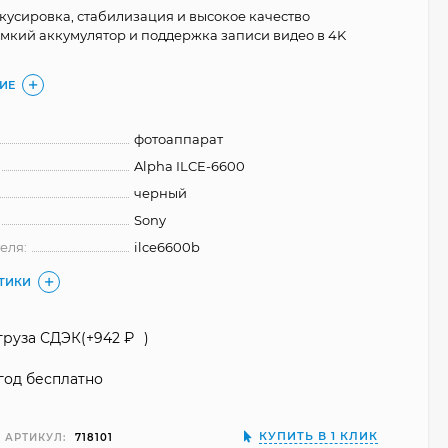
кусировка, стабилизация и высокое качество
мкий аккумулятор и поддержка записи видео в 4K
ИЕ
фотоаппарат
Alpha ILCE-6600
черный
Sony
еля:
ilce6600b
СТИКИ
груза СДЭК(+
942
₽
)
год бесплатно
КУПИТЬ В 1 КЛИК
АРТИКУЛ:
718101