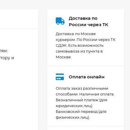
Доставка по
России через ТК
Доставка по Москве
курьером. По России через ТК
СДЭК. Есть возможность
тям:
самовывоза из пункта в
Москве.
тору и
Оплата онлайн
Оплата заказ различными
способами: Наличная оплата.
Безналичный платеж (для
Видеокамера Canon
юридических лиц).
XA70, чёрный
Банковский перевод (для
206 404
₽
физических лиц).