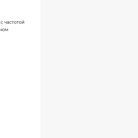
Фотоаппарат Canon
PowerShot G7X III
30TH EDITION
123 494
₽
 с частотой
нном
Фотоаппарат Fujifilm
X-T5 Body, чёрный
121 653
₽
117 448
₽
Фотоаппарат Sony
Alpha ILCE-7RM5
Body, черный
225 577
₽
207 851
₽
Видеокамера Sony
FX30 c XLR Handle