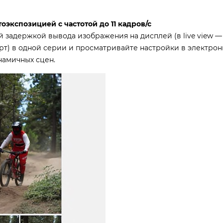
экспозицией с частотой до 11 кадров/с
й задержкой вывода изображения на дисплей (в live view —
дарт) в одной серии и просматривайте настройки в электро
намичных сцен.