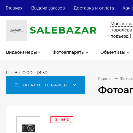
Главная
Выдача заказов
Доставка и оплата
Как 
Москва, у
SALE
ВAZAR
Королёва 13
подъезд 1
Видеокамеры
Фотоаппараты
Объективы
Пн-Вс 10:00—18:30
Главная
Фотоа
КАТАЛОГ ТОВАРОВ
Фотоап
-3 498
₽