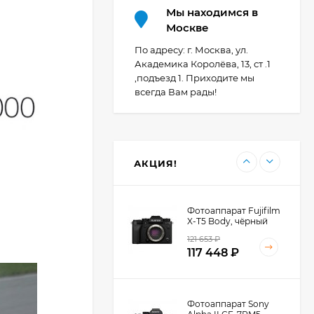
Мы находимся в
Фотоаппарат Canon
Москве
PowerShot G7X Mark
III, серебристый
По адресу: г. Москва, ул.
110 835
₽
Академика Королёва, 13, ст .1
,подъезд 1. Приходите мы
всегда Вам рады!
Фотоаппарат Canon
PowerShot G7X III
30TH EDITION
123 494
₽
АКЦИЯ!
Фотоаппарат Fujifilm
X-T5 Body, чёрный
121 653
₽
117 448
₽
Фотоаппарат Sony