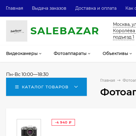
Главная
Выдача заказов
Доставка и оплата
Как 
Москва, у
SALE
ВAZAR
Королёва 13
подъезд 1
Видеокамеры
Фотоаппараты
Объективы
Пн-Вс 10:00—18:30
Главная
Фотоа
КАТАЛОГ ТОВАРОВ
Фотоап
-4 940
₽