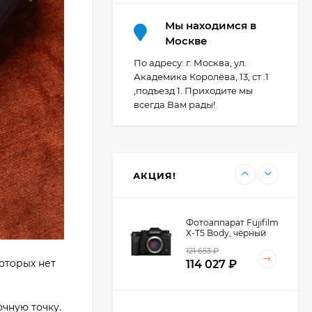
Мы находимся в
Фотоаппарат Canon
Москве
PowerShot G7X Mark
III, серебристый
По адресу: г. Москва, ул.
107 607
₽
Академика Королёва, 13, ст .1
,подъезд 1. Приходите мы
всегда Вам рады!
Фотоаппарат Canon
PowerShot G7X III
30TH EDITION
119 897
₽
АКЦИЯ!
Фотоаппарат Fujifilm
X-T5 Body, чёрный
121 653
₽
которых нет
114 027
₽
чную точку.