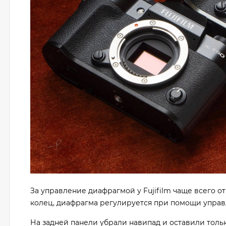
За управление диафрагмой у Fujifilm чаще всего от
колец, диафрагма регулируется при помощи управ
На задней панели убрали навипад и оставили толь