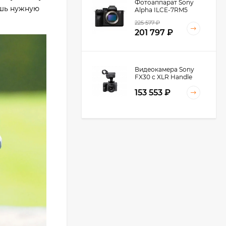
Фотоаппарат Sony
ешь нужную
Alpha ILCE-7RM5
Body, черный
225 577
₽
201 797
₽
Видеокамера Sony
FX30 c XLR Handle
Unit Black
153 553
₽
Видеокамера Sony
FX3A body (ILME-
FX3A)
271 674
₽
237 890
₽
Видеокамера Sony
PXW-Z90, черный