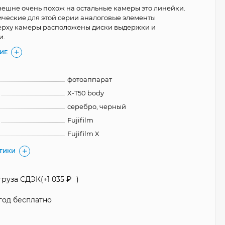
внешне очень похож на остальные камеры это линейки.
ические для этой серии аналоговые элементы
ерху камеры расположены диски выдержки и
и.
ИЕ
фотоаппарат
X-T50 body
серебро, черный
Fujifilm
Fujifilm X
СТИКИ
груза СДЭК(+
1 035
₽
)
год бесплатно