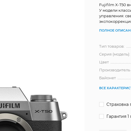
Fujifilm X-T50 
У модели класс
управления: св
экспокоррекци
ПОЛНОЕ ОПИСАН
Тип товаров:
Серия (модель):
Цвет
Производитель
Байонет
ВСЕ ХАРАКТЕРИ
Страховка 
Гарантия 1 