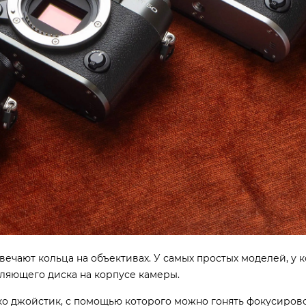
вечают кольца на объективах. У самых простых моделей, у 
ляющего диска на корпусе камеры.
ко джойстик, с помощью которого можно гонять фокусирово