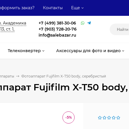
оформить заказ?
Контакты
Еще
л. Академика
+7 (499) 381-30-06
, ст. 1,
+7 (903) 728-20-76
info@salebazar.ru
Телеконвертер
Аксессуары для фото и видео
ппараты
Фотоаппарат Fujifilm X-T50 body, серебристый
парат Fujifilm X-T50 body
-5%