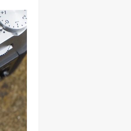
Фотоаппарат Canon
PowerShot G7X III
30TH EDITION
119 897
₽
Фотоаппарат Fujifilm
X-T5 Body, чёрный
121 653
₽
114 027
₽
Фотоаппарат Sony
Alpha ILCE-7RM5
Body, черный
225 577
₽
201 797
₽
Видеокамера Sony