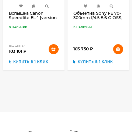
Вспышка Canon
Объектив Sony FE 70-
Speedlite EL-1 (version
300mm f/4.5-5.6 G OSS,
2)
чёрный
В НАЛИЧИИ
В НАЛИЧИИ
104 400
₽
103 750
₽
103 101
₽
КУПИТЬ В 1 КЛИК
КУПИТЬ В 1 КЛИК