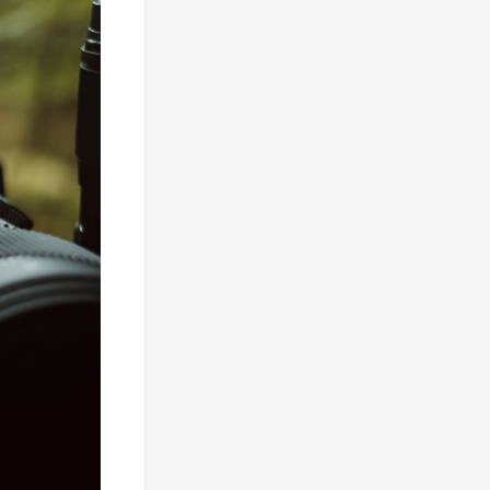
Фотоаппарат Canon
PowerShot G7X III
30TH EDITION
124 111
₽
Фотоаппарат Fujifilm
X-T5 Body, чёрный
121 653
₽
118 035
₽
Фотоаппарат Sony
Alpha ILCE-7RM5
Body, черный
225 577
₽
208 890
₽
Видеокамера Sony