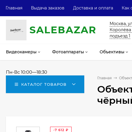
Главная
Выдача заказов
Доставка и оплата
Как 
Москва, у
SALE
ВAZAR
Королёва 13
подъезд 1
Видеокамеры
Фотоаппараты
Объективы
Пн-Вс 10:00—18:30
Главная
Объек
КАТАЛОГ ТОВАРОВ
Объект
чёрны
-7 612