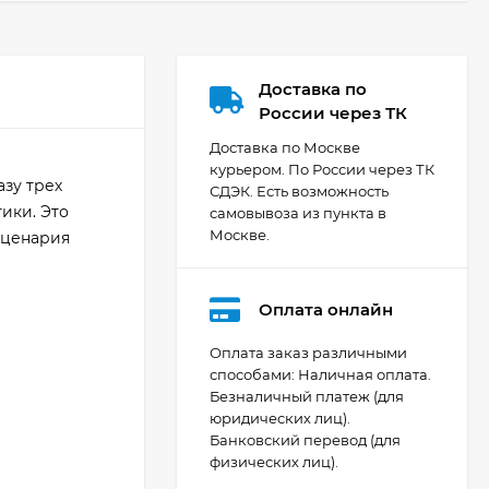
Доставка по
России через ТК
Доставка по Москве
курьером. По России через ТК
зу трех
СДЭК. Есть возможность
ики. Это
самовывоза из пункта в
Москве.
сценария
Оплата онлайн
Оплата заказ различными
способами: Наличная оплата.
Безналичный платеж (для
Видеокамера Canon
юридических лиц).
XA70, чёрный
Банковский перевод (для
207 436
₽
физических лиц).