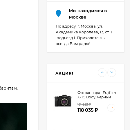
Мы находимся в
Фотоаппарат Canon
Москве
PowerShot G7X Mark
III, серебристый
По адресу: г. Москва, ул.
111 389
₽
Академика Королёва, 13, ст .1
,подъезд 1. Приходите мы
всегда Вам рады!
Фотоаппарат Canon
PowerShot G7X III
30TH EDITION
124 111
₽
АКЦИЯ!
баритам,
Фотоаппарат Fujifilm
X-T5 Body, чёрный
121 653
₽
118 035
₽