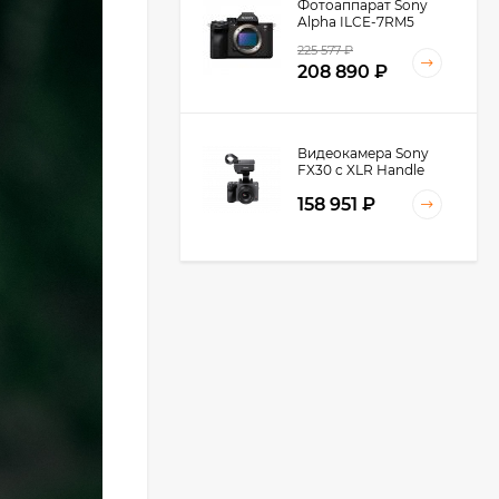
Фотоаппарат Sony
Alpha ILCE-7RM5
Body, черный
225 577
₽
208 890
₽
Видеокамера Sony
FX30 c XLR Handle
Unit Black
158 951
₽
Видеокамера Sony
FX3A body (ILME-
FX3A)
271 674
₽
246 252
₽
Видеокамера Sony
PXW-Z90, черный