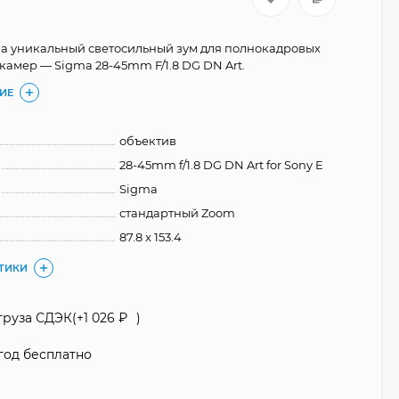
а уникальный светосильный зум для полнокадровых
камер — Sigma 28-45mm F/1.8 DG DN Art.
ИЕ
объектив
28-45mm f/1.8 DG DN Art for Sony E
Sigma
стандартный Zoom
87.8 x 153.4
СТИКИ
груза СДЭК(+
1 026
₽
)
год бесплатно