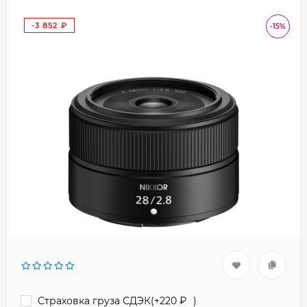
-3 852
-15%
₽
Страховка груза СДЭК(+
220
₽
)