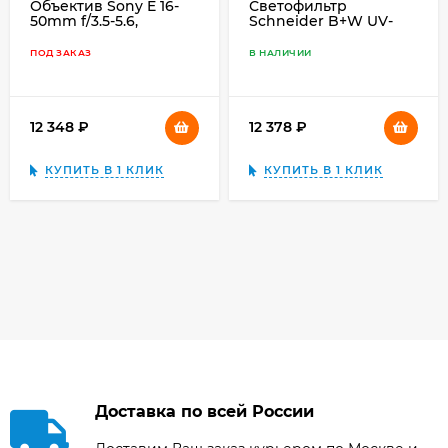
Объектив Sony E 16-
Светофильтр
50mm f/3.5-5.6,
Schneider B+W UV-
серебристый
Haze 010 MRC nano,
XS-Pro, 95mm
ПОД ЗАКАЗ
В НАЛИЧИИ
12 348
₽
12 378
₽
КУПИТЬ В 1 КЛИК
КУПИТЬ В 1 КЛИК
Доставка по всей России