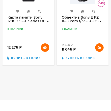
-14%
Карта памяти Sony
Объектив Sony E PZ
128GB SF-E Series UHS-
16-50mm f/3.5-5.6 OSS
II SDXC Memory Card
II, чёрный
(SF-E128A)
В НАЛИЧИИ
В НАЛИЧИИ
13 620
₽
12 276
₽
11 646
₽
КУПИТЬ В 1 КЛИК
КУПИТЬ В 1 КЛИК