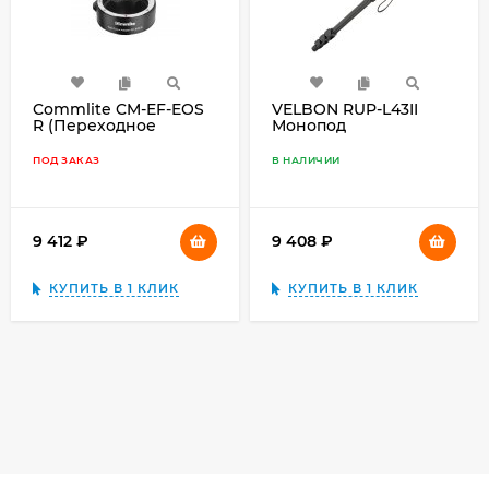
Commlite CM-EF-EOS
VELBON RUP-L43II
R (Переходное
Монопод
кольцо для Canon
EF/EF-S объективы на
ПОД ЗАКАЗ
В НАЛИЧИИ
байонет EOS R RF-
Mount Full-frame
камеры
9 412
₽
9 408
₽
КУПИТЬ В 1 КЛИК
КУПИТЬ В 1 КЛИК