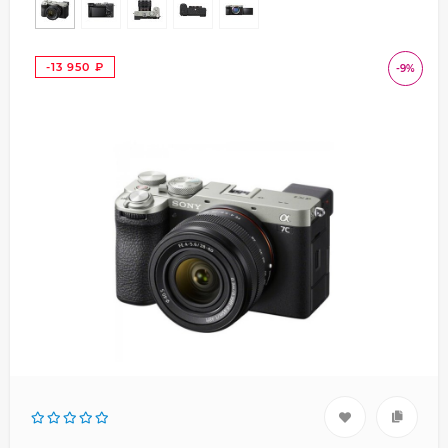
-13 950
-9%
₽