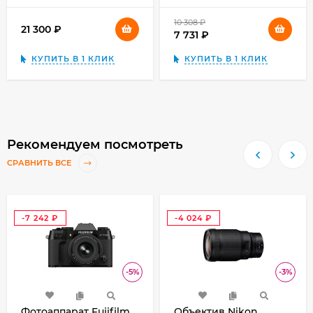
10 308
₽
21 300
₽
7 731
₽
КУПИТЬ В 1 КЛИК
КУПИТЬ В 1 КЛИК
Рекомендуем посмотреть
СРАВНИТЬ ВСЕ
-7 242
-4 024
₽
₽
-5%
-3%
Фотоаппарат Fujifilm
Объектив Nikon