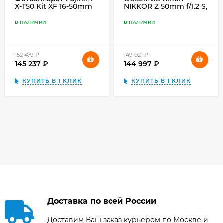
X-T50 Kit XF 16-50mm
NIKKOR Z 50mm f/1.2 S,
F2.8-4.8 R LM WR,
чёрный
чёрный
В НАЛИЧИИ
В НАЛИЧИИ
152 479
₽
149 021
₽
145 237
₽
144 997
₽
КУПИТЬ В 1 КЛИК
КУПИТЬ В 1 КЛИК
Доставка по всей России
Доставим Ваш заказ курьером по Москве и