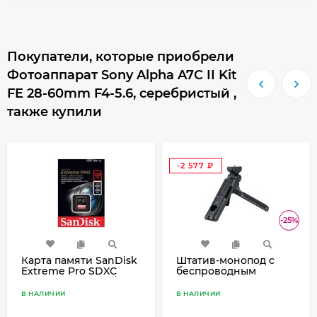
Покупатели, которые приобрели
Фотоаппарат Sony Alpha A7C II Kit
FE 28-60mm F4-5.6, серебристый ,
также купили
-2 577
₽
-25%
Карта памяти SanDisk
Штатив-монопод с
Extreme Pro SDXC
беспроводным
UHS-II V90 U3 300/260
пультом JJC TP-S1
MB/s 128GB
(аналог Sony GP-
В НАЛИЧИИ
В НАЛИЧИИ
VPT2BT)