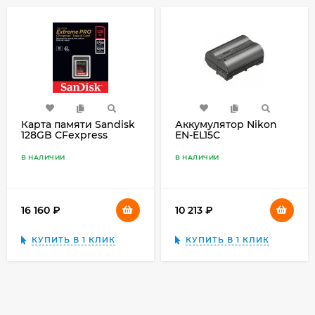
Карта памяти Sandisk
Аккумулятор Nikon
128GB CFexpress
EN-EL15C
Extreme Type B
(1700R/1200W)
В НАЛИЧИИ
В НАЛИЧИИ
16 160
₽
10 213
₽
КУПИТЬ В 1 КЛИК
КУПИТЬ В 1 КЛИК