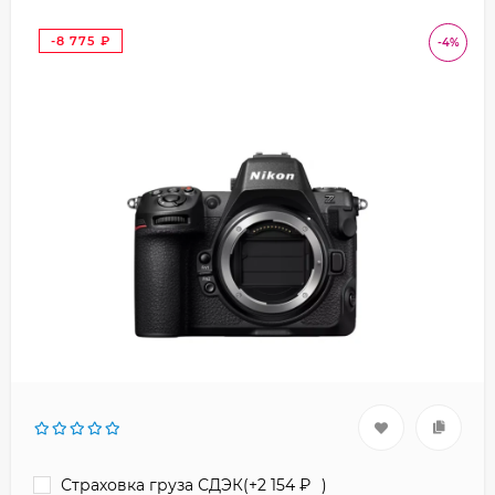
-8 775
-4%
₽
Страховка груза СДЭК(+
2 154
₽
)