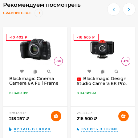
Рекомендуем посмотреть
СРАВНИТЬ ВСЕ
-10 402
-18 605
₽
₽
-5%
-8%
Blackmagic Cinema
Blackmagic Design
Camera 6K Full Frame
Studio Camera 6K Pro,
L-mount, чёрный
чёрный
В НАЛИЧИИ
В НАЛИЧИИ
228 659
₽
235 105
₽
218 257
₽
216 500
₽
КУПИТЬ В 1 КЛИК
КУПИТЬ В 1 КЛИК