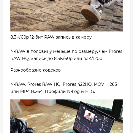
8.3K/60p 12-бит RAW запись в камеру
N-RAW в половину меньше по размеру, чем Prores
RAW HQ. Запись до 8.3K/60p или 4.1K/120p
Разнообразие кодеков
N-RAW, Prores RAW HQ, Prores 422HQ, MOV H.265
или MP4 H.264. Профили N-Log и HLG.