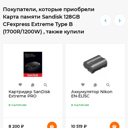
Покупатели, которые приобрели
Карта памяти Sandisk 128GB
CFexpress Extreme Type B
(1700R/1200W) , также купили
Картридер SanDisk
Аккумулятор Nikon
Extreme PRO
EN-EL15C
CFexpress Type B
SDDR-F451, чёрный
В НАЛИЧИИ
В НАЛИЧИИ
8 200
₽
10 519
₽