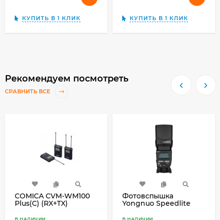
КУПИТЬ В 1 КЛИК
КУПИТЬ В 1 КЛИК
Рекомендуем посмотреть
СРАВНИТЬ ВСЕ
COMICA CVM-WM100
Фотовспышка
Plus(C) (RX+TX)
Yongnuo Speedlite
Двухканальная
YN685 II для Canon
петличная
В НАЛИЧИИ
В НАЛИЧИИ