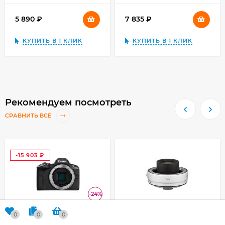
5 890
₽
7 835
₽
КУПИТЬ В 1 КЛИК
КУПИТЬ В 1 КЛИК
Рекомендуем посмотреть
СРАВНИТЬ ВСЕ
-15 903
₽
-24%
0
0
0
Фотоаппарат Canon
Телеконвертер Canon