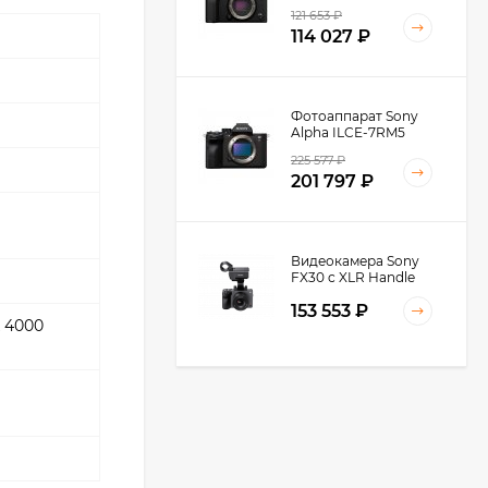
121 653
₽
114 027
₽
Фотоаппарат Sony
Alpha ILCE-7RM5
Body, черный
225 577
₽
201 797
₽
Видеокамера Sony
FX30 c XLR Handle
Unit Black
153 553
₽
x 4000
Видеокамера Sony
FX3A body (ILME-
FX3A)
271 674
₽
237 890
₽