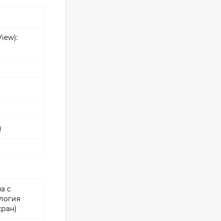
Фотоаппарат Canon
PowerShot G7X Mark
III, серебристый
107 607
₽
iew):
Фотоаппарат Canon
PowerShot G7X III
30TH EDITION
119 897
₽
)
Фотоаппарат Fujifilm
X-T5 Body, чёрный
121 653
₽
114 027
₽
а с
ология
Фотоаппарат Sony
кран)
Alpha ILCE-7RM5
Body, черный
225 577
₽