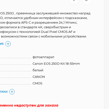
OS 250D , преемница заслужившей множество наград
D, отличается удобным интерфейсом с подсказками,
ом формата APS-C и разрешением 24,1 Мпикс,
еозаписи в стандарте 4K, сверхбыстрым и
офокусом с технологией Dual Pixel CMOS AF и
возможностями связи с мобильными устройствами.
ИЕ
фотоаппарат
Canon EOS 250D Kit 18-55mm
белый
CANON
CMOS
СТИКИ
ременно недоступен для заказа