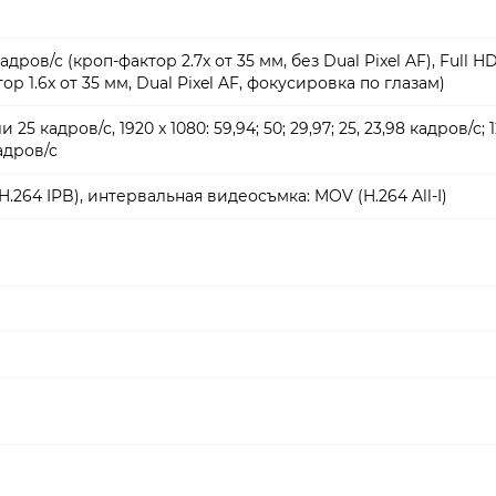
дров/с (кроп-фактор 2.7х от 35 мм, без Dual Pixel AF), Full H
ор 1.6х от 35 мм, Dual Pixel AF, фокусировка по глазам)
и 25 кадров/с, 1920 x 1080: 59,94; 50; 29,97; 25, 23,98 кадров/с; 
кадров/с
.264 IPB), интервальная видеосъмка: MOV (H.264 All-I)