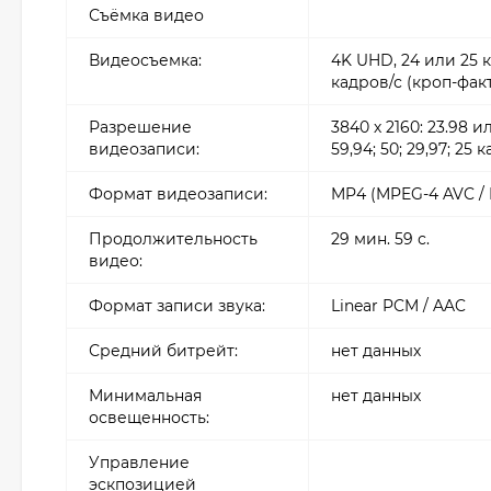
Съёмка видео
Видеосъемка:
4K UHD, 24 или 25 ка
кадров/с (кроп-факт
Разрешение
3840 х 2160: 23.98 ил
видеозаписи:
59,94; 50; 29,97; 25 
Формат видеозаписи:
MP4 (MPEG-4 AVC / H
Продолжительность
29 мин. 59 с.
видео:
Формат записи звука:
Linear PCM / AAC
Средний битрейт:
нет данных
Минимальная
нет данных
освещенность:
Управление
эскпозицией