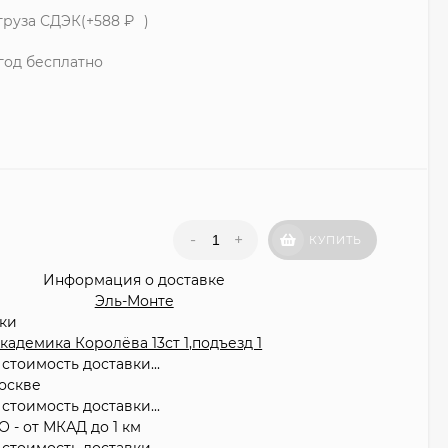
груза СДЭК(+
588
₽
)
год бесплатно
1
₽
-
+
КУПИТЬ
Информация о доставке
Эль-Монте
вки
 Академика Королёва 13ст 1,подъезд 1
стоимость доставки...
оскве
стоимость доставки...
О - от МКАД до 1 км
стоимость доставки...