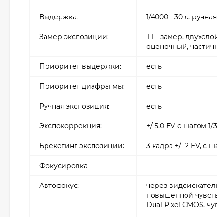
Выдержка:
1/4000 - 30 с, ручная
Замер экспозиции:
TTL-замер, двухслой
оценочный, частич
Приоритет выдержки:
есть
Приоритет диафрагмы:
есть
Ручная экспозиция:
есть
Экспокоррекция:
+/-5.0 EV с шагом 1
Брекетинг экспозиции:
3 кадра +/- 2 EV, с 
Фокусировка
Автофокус:
через видоискатель
повышенной чувстви
Dual Pixel CMOS, чу