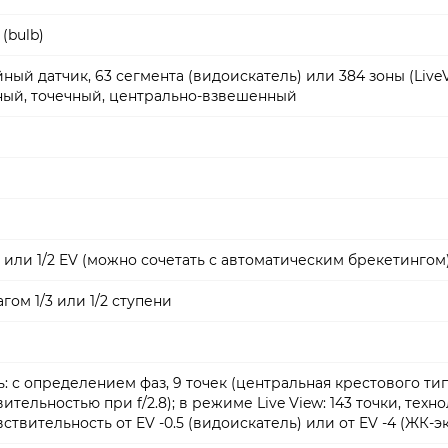
 (bulb)
ный датчик, 63 сегмента (видоискатель) или 384 зоны (LiveV
ный, точечный, центрально-взвешенный
/3 или 1/2 EV (можно сочетать с автоматическим брекетингом
шагом 1/3 или 1/2 ступени
: с определением фаз, 9 точек (центральная крестового тип
тельностью при f/2.8); в режиме Live View: 143 точки, техн
вствительность от EV -0.5 (видоискатель) или от EV -4 (ЖК-э