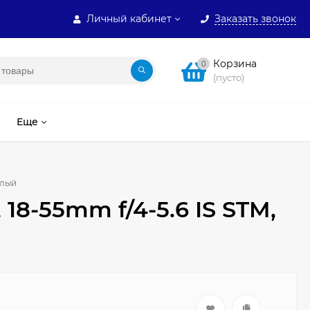
Личный кабинет
Заказать звонок
Корзина
0
(пусто)
Еще
елый
18-55mm f/4-5.6 IS STM,