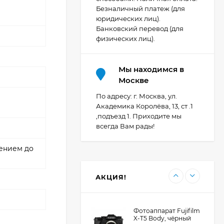
Безналичный платеж (для
Видеокамера Canon
юридических лиц).
XA70, чёрный
Банковский перевод (для
200 392
₽
физических лиц).
Мы находимся в
Фотоаппарат Canon
Москве
PowerShot G7X Mark
III, серебристый
По адресу: г. Москва, ул.
107 607
₽
Академика Королёва, 13, ст .1
,подъезд 1. Приходите мы
всегда Вам рады!
Фотоаппарат Canon
рением до
PowerShot G7X III
30TH EDITION
119 897
₽
АКЦИЯ!
Фотоаппарат Fujifilm
X-T5 Body, чёрный