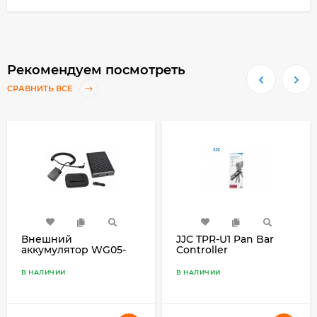
Рекомендуем посмотреть
СРАВНИТЬ ВСЕ
Внешний
JJC TPR-U1 Pan Bar
аккумулятор WG05-
Controller
DRE18 для Canon LP-
E17 3800Mah
В НАЛИЧИИ
В НАЛИЧИИ