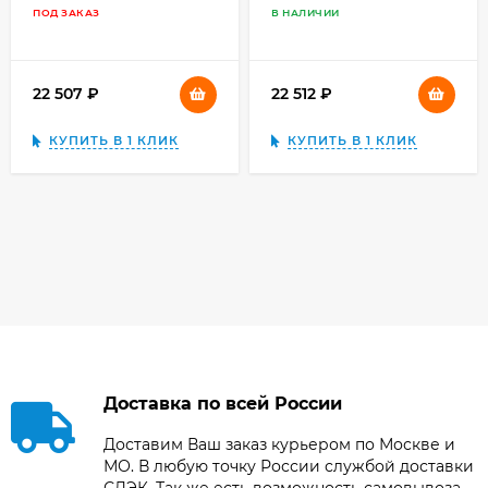
радиочастотный
для Canon EF
ПОД ЗАКАЗ
В НАЛИЧИИ
передатчик
объектива to Sony
NEX
22 507
₽
22 512
₽
КУПИТЬ В 1 КЛИК
КУПИТЬ В 1 КЛИК
Доставка по всей России
Доставим Ваш заказ курьером по Москве и
МО. В любую точку России службой доставки
СДЭК. Так же есть возможность самовывоза.